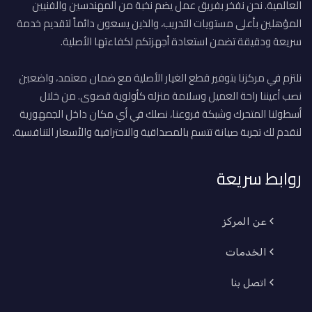
العالمية. نحن نفخر بفريق عمل يضم نخبة من المهندسين والفنيين
المؤهلين بأعلى مستويات التدريب، والذين يسعون دائماً لتقديم خدمة
سريعة ودقيقة تضمن استعادة أجهزتكم لكفاءتها الأصلية.
نلتزم في مركزنا بتوفير قطع الغيار الأصلية مع ضمان معتمد، واضعين
نصب أعيننا راحة العميل وسلامة منزله كأولوية قصوى. من خلال
أسطولنا المتحرك وشبكة فروعنا، نصلك في أي مكان داخل الجمهورية
لنقدم لك تجربة صيانة تتسم بالمصداقية والاحترافية والأسعار التنافسية.
روابط سريعة
عن المركز
الخدمات
اتصل بنا