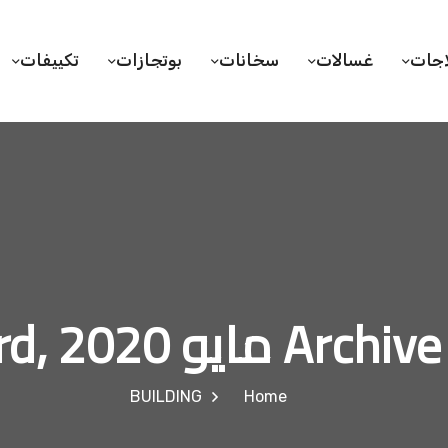
اجات
غسالات
سخانات
بوتجازات
تكييفات
Arc مايو 23rd, 2020
BUILDING
Home