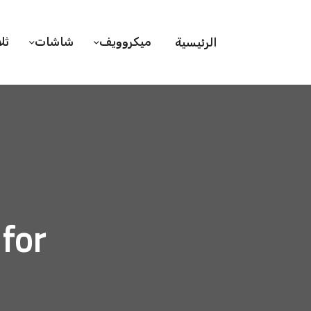
ميكروويف
شاشات
ثل
الرئيسية
hive for