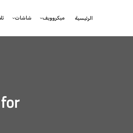
ميكروويف
شاشات
ثل
الرئيسية
hive for