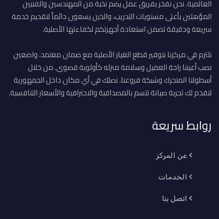
العالمية. نحن نفخر بفريق عمل يضم نخبة من المهندسين والفنيين
المؤهلين بأعلى مستويات التدريب، والذين يسعون دائماً لتقديم خدمة
سريعة ودقيقة تضمن استعادة أجهزتكم لكفاءتها الأصلية.
نلتزم في مركزنا بتوفير قطع الغيار الأصلية مع ضمان معتمد، واضعين
نصب أعيننا راحة العميل وسلامة منزله كأولوية قصوى. من خلال
أسطولنا المتحرك وشبكة فروعنا، نصلك في أي مكان داخل الجمهورية
لنقدم لك تجربة صيانة تتسم بالمصداقية والاحترافية والأسعار التنافسية.
روابط سريعة
عن المركز
الخدمات
اتصل بنا