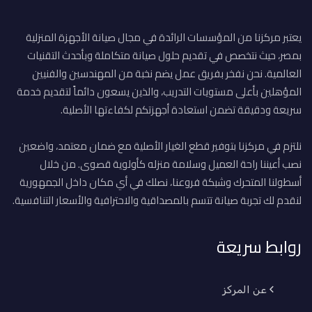
يعتبر مركزنا من المؤسسات الرائدة في مجال صيانة الأجهزة المنزلية
بمصر، حيث نتخصص في تقديم حلول صيانة متكاملة وبأحدث التقنيات
العالمية. نحن نفخر بفريق عمل يضم نخبة من المهندسين والفنيين
المؤهلين بأعلى مستويات التدريب، والذين يسعون دائماً لتقديم خدمة
سريعة ودقيقة تضمن استعادة أجهزتكم لكفاءتها الأصلية.
نلتزم في مركزنا بتوفير قطع الغيار الأصلية مع ضمان معتمد، واضعين
نصب أعيننا راحة العميل وسلامة منزله كأولوية قصوى. من خلال
أسطولنا المتحرك وشبكة فروعنا، نصلك في أي مكان داخل الجمهورية
لنقدم لك تجربة صيانة تتسم بالمصداقية والاحترافية والأسعار التنافسية.
روابط سريعة
عن المركز