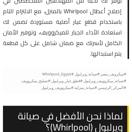
نوفر لك نخبة من المهندسين المتخصصين في
إصلاح أعطال Whirlpool بالمنزل، مع الالتزام التام
باستخدام قطع غيار أصلية مستوردة تضمن لك
استعادة الأداء الجبار للميكروويف، وتوفير الأمان
الكامل لأسرتك مع ضمان شامل على كل قطعة
يتم استبدالها.
#ميكرويف_مصر #صيانة_ويرلبول #Whirlpool_Egypt
#صيانة_ميكروويف_ويرلبول #قطع_غيار_ويرلبول #تصليح_ميكروويف
#المركز_الرئيسي #صيانة_منزلية #ميكروويف_ويرلبول
لماذا نحن الأفضل في صيانة
ويرلبول (Whirlpool)؟