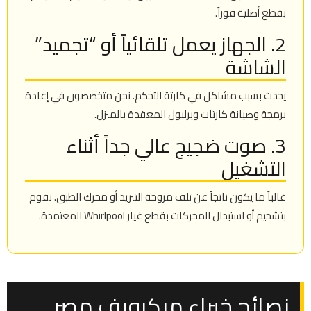
بقطع أصلية فوراً.
2. الجهاز يعمل تلقائياً أو “تجميد”
الشاشة
يحدث بسبب مشاكل في كارتة التحكم. نحن متخصصون في إعادة
برمجة وصيانة كارتات ويرلبول المعقدة بالمنزل.
3. صوت ضجيج عالي جداً أثناء
التشغيل
غالباً ما يكون ناتجاً عن تلف مروحة التبريد أو محرك الطبق. نقوم
بتشحيم أو استبدال المحركات بقطع غيار Whirlpool المعتمدة.
نصائح خبراء ميكرويف مصر