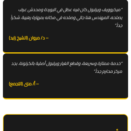
“ميكروويف ويرلبول كان فيه عطل في البوردة ومحدش عرف
يصلحه، المهندس هنا جالي وصلحه في مكانه بمهارة رهيبة. شكراً
جداً.”
– د/ مروان (الشيخ زايد)
“خدمة ممتازة وسريعة، وقطع الغيار ويرلبول أصلية بالكرتونة. بجد
مركز محترم جداً.”
– أ/ منى (التجمع)