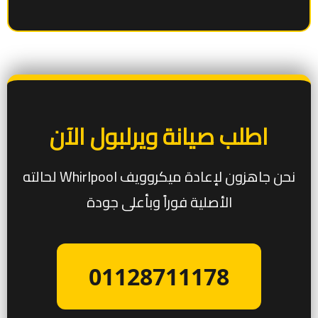
اطلب صيانة ويرلبول الآن
نحن جاهزون لإعادة ميكروويف Whirlpool لحالته
الأصلية فوراً وبأعلى جودة
01128711178