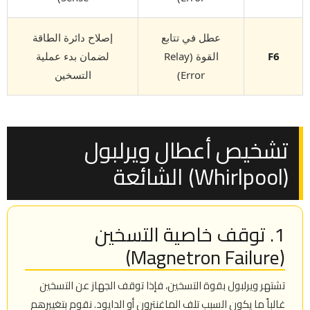
عطل في تتابع
إصلاح دائرة الطاقة
F6
القوة (Relay
لضمان بدء عملية
Error)
التسخين
تشخيص أعطال ويرلبول
(Whirlpool) الشائعة
1. توقف خاصية التسخين
(Magnetron Failure)
تشتهر ويرلبول بقوة التسخين، فإذا توقف الجهاز عن التسخين
غالباً ما يكون السبب تلف الماغنترون أو الدايود. نقوم بتغييرهم