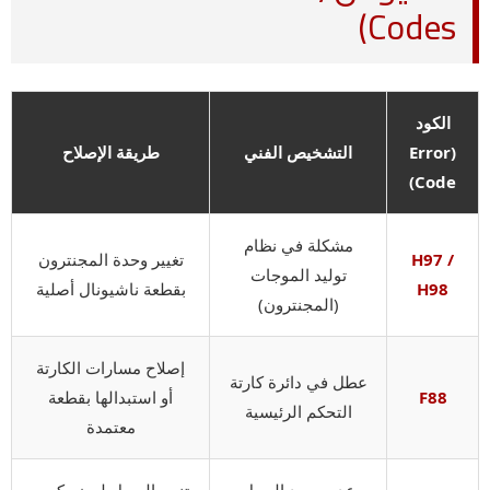
Codes)
الكود
(Error
التشخيص الفني
طريقة الإصلاح
Code)
مشكلة في نظام
H97 /
تغيير وحدة المجنترون
توليد الموجات
H98
بقطعة ناشيونال أصلية
(المجنترون)
إصلاح مسارات الكارتة
عطل في دائرة كارتة
F88
أو استبدالها بقطعة
التحكم الرئيسية
معتمدة
عدم وجود الحمل
تنبيه العميل لوضع كوب