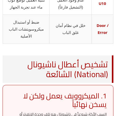
U10
(التشغيل فارغاً)
ماء عند تجربة الجهاز
ضبط أو استبدال
Door /
خلل في نظام أمان
ميكروسويتشات الباب
Error
غلق الباب
الأصلية
تشخيص أعطال ناشيونال
(National) الشائعة
1. الميكروويف يعمل ولكن لا
يسخن نهائياً
السبب الأكثر شيوعاً في ناشيونال هو تلف وحدة الانفرتر أو