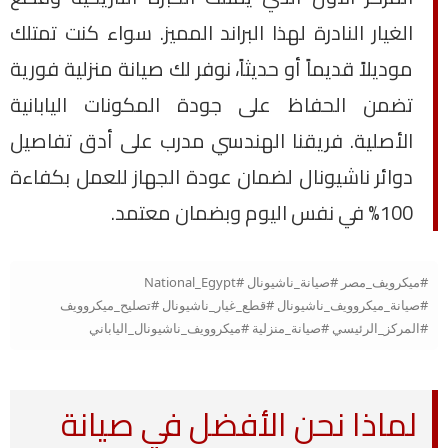
الغيار النادرة لهذا البراند المميز. سواء كنت تمتلك
موديلاً قديماً أو حديثاً، نوفر لك صيانة منزلية فورية
تضمن الحفاظ على جودة المكونات اليابانية
الأصلية. فريقنا الهندسي مدرب على أدق تفاصيل
دوائر ناشيونال لضمان عودة الجهاز للعمل بكفاءة
100% في نفس اليوم وبضمان معتمد.
#ميكرويف_مصر #صيانة_ناشيونال #National_Egypt
#صيانة_ميكروويف_ناشيونال #قطع_غيار_ناشيونال #تصليح_ميكروويف
#المركز_الرئيسي #صيانة_منزلية #ميكروويف_ناشيونال_الياباني
لماذا نحن الأفضل في صيانة