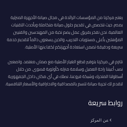
يعتبر مركزنا من المؤسسات الرائدة في مجال صيانة الأجهزة المنزلية
بمصر، حيث نتخصص في تقديم حلول صيانة متكاملة وبأحدث التقنيات
العالمية. نحن نفخر بفريق عمل يضم نخبة من المهندسين والفنيين
المؤهلين بأعلى مستويات التدريب، والذين يسعون دائماً لتقديم خدمة
سريعة ودقيقة تضمن استعادة أجهزتكم لكفاءتها الأصلية.
نلتزم في مركزنا بتوفير قطع الغيار الأصلية مع ضمان معتمد، واضعين
نصب أعيننا راحة العميل وسلامة منزله كأولوية قصوى. من خلال
أسطولنا المتحرك وشبكة فروعنا، نصلك في أي مكان داخل الجمهورية
لنقدم لك تجربة صيانة تتسم بالمصداقية والاحترافية والأسعار التنافسية.
روابط سريعة
عن المركز