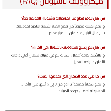
ميكروويف ناشيونال (FAQ)
س: هل تتوفر قطع غيار لموديلات ناشيونال القديمة جداً؟
ج: نعم، نمتلك مخزوناً من قطع الغيار الأصلية النادرة لموديلات
ناشيونال اليابانية لضمان استمرار عملها.
س: هل يتم إصلاح ميكروويف ناشيونال في المنزل؟
ج: بالتأكيد، كافة أعمال الصيانة تتم في منزلك لضمان أعلى درجات
الأمان والراحة للعميل.
س: ما هي مدة الضمان التي يقدمها المركز؟
ج: نمنح ضماناً معتمداً يتراوح من 3 إلى 6 أشهر على الأجزاء
المستبدلة لضمان جودة الصيانة.