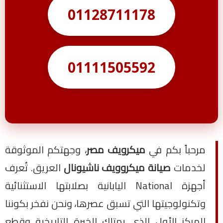
01128711178
01111505592
مرحباً بكم في
ميكرويف مصر
، وجهتكم الموثوقة
لخدمات
صيانة ميكروويف ناشيونال
العريق. تُعرف
أجهزة National اليابانية بصلابتها الاستثنائية
وتكنولوجيتها التي تسبق عصرها، ونحن نفخر بكوننا
المركز الأول الذي يمتلك الخبرة التاريخية وقطع