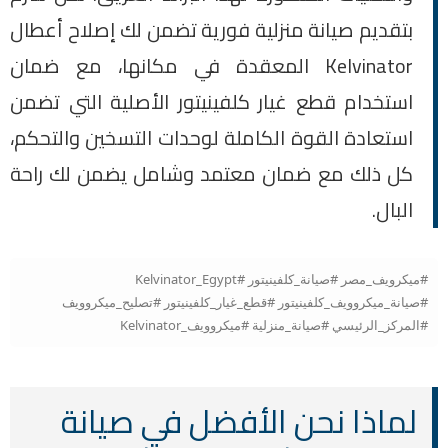
بتقديم صيانة منزلية فورية تضمن لك إصلاح أعطال
Kelvinator المعقدة في مكانها، مع ضمان
استخدام قطع غيار كلفينيتور الأصلية التي تضمن
استعادة القوة الكاملة لوحدات التسخين والتحكم،
كل ذلك مع ضمان معتمد وشامل يضمن لك راحة
البال.
#ميكرويف_مصر #صيانة_كلفينيتور #Kelvinator_Egypt
#صيانة_ميكروويف_كلفينيتور #قطع_غيار_كلفينيتور #تصليح_ميكروويف
#المركز_الرئيسي #صيانة_منزلية #ميكروويف_Kelvinator
لماذا نحن الأفضل في صيانة