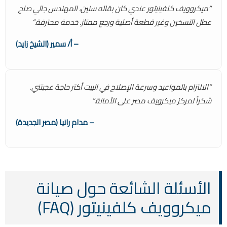
“ميكروويف كلفينيتور عندي كان بقاله سنين، المهندس جالي صلح
عطل التسخين وغير قطعة أصلية ورجع ممتاز. خدمة محترفة.”
– أ/ سمير (الشيخ زايد)
“الالتزام بالمواعيد وسرعة الإصلاح في البيت أكتر حاجة عجبتني.
شكراً لمركز ميكرويف مصر على الأمانة.”
– مدام رانيا (مصر الجديدة)
الأسئلة الشائعة حول صيانة
ميكروويف كلفينيتور (FAQ)