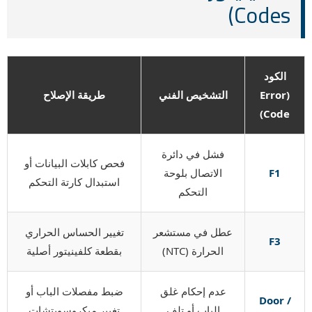
Codes)
الكود
(Error
التشخيص الفني
طريقة الإصلاح
Code)
فشل في دائرة
فحص كابلات البيانات أو
F1
الاتصال بلوحة
استبدال كارتة التحكم
التحكم
عطل في مستشعر
تغيير الحساس الحراري
F3
الحرارة (NTC)
بقطعة كلفينيتور أصلية
عدم إحكام غلق
ضبط مفصلات الباب أو
Door /
الباب أو تلف
تغيير ميكروسويتشات