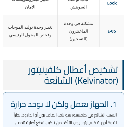
Lock
السويتش
الأمان
مشكلة في وحدة
تغيير وحدة توليد الموجات
E-05
الماغنترون
وفحص المحول الرئيسي
(التسخين)
تشخيص أعطال كلفينيتور
(Kelvinator) الشائعة
1. الجهاز يعمل ولكن لا يوجد حرارة
السبب الشائع في كلفينيتور هو تلف الماغنترون أو الدايود. نظراً
لقوة أجهزة كلفينيتور، يجب التأكد من تركيب قطع أصلية تتحمل