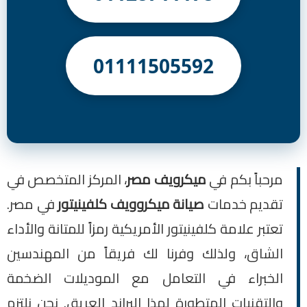
01111505592
مرحباً بكم في
ميكرويف مصر
، المركز المتخصص في
تقديم خدمات
صيانة ميكروويف كلفينيتور
في مصر.
تعتبر علامة كلفينيتور الأمريكية رمزاً للمتانة والأداء
الشاق، ولذلك وفرنا لك فريقاً من المهندسين
الخبراء في التعامل مع الموديلات الضخمة
والتقنيات المتطورة لهذا البراند العريق. نحن نلتزم