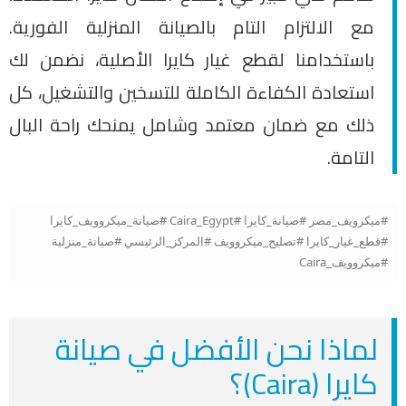
مع الالتزام التام بالصيانة المنزلية الفورية.
باستخدامنا لقطع غيار كايرا الأصلية، نضمن لك
استعادة الكفاءة الكاملة للتسخين والتشغيل، كل
ذلك مع ضمان معتمد وشامل يمنحك راحة البال
التامة.
#ميكرويف_مصر #صيانة_كايرا #Caira_Egypt #صيانة_ميكروويف_كايرا
#قطع_غيار_كايرا #تصليح_ميكروويف #المركز_الرئيسي #صيانة_منزلية
#ميكروويف_Caira
لماذا نحن الأفضل في صيانة
كايرا (Caira)؟