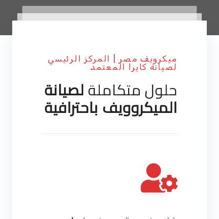
ميكرويف مصر | المركز الرئيسي
لصيانة كايرا المعتمد
حلول متكاملة
لصيانة
الميكروويف باحترافية