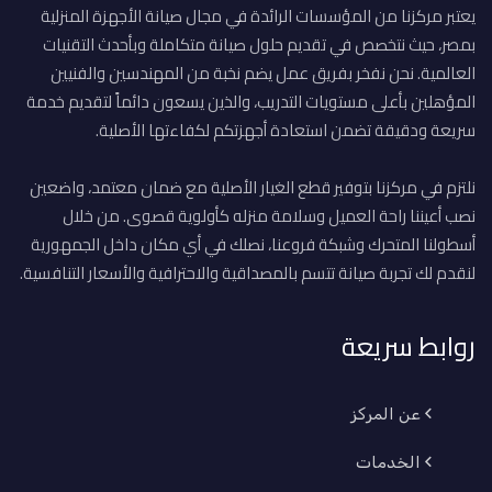
يعتبر مركزنا من المؤسسات الرائدة في مجال صيانة الأجهزة المنزلية
بمصر، حيث نتخصص في تقديم حلول صيانة متكاملة وبأحدث التقنيات
العالمية. نحن نفخر بفريق عمل يضم نخبة من المهندسين والفنيين
المؤهلين بأعلى مستويات التدريب، والذين يسعون دائماً لتقديم خدمة
سريعة ودقيقة تضمن استعادة أجهزتكم لكفاءتها الأصلية.
نلتزم في مركزنا بتوفير قطع الغيار الأصلية مع ضمان معتمد، واضعين
نصب أعيننا راحة العميل وسلامة منزله كأولوية قصوى. من خلال
أسطولنا المتحرك وشبكة فروعنا، نصلك في أي مكان داخل الجمهورية
لنقدم لك تجربة صيانة تتسم بالمصداقية والاحترافية والأسعار التنافسية.
روابط سريعة
عن المركز
الخدمات