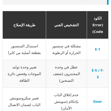
الكود
(Error
التشخيص الفني
طريقة الإصلاح
Code)
مشكلة في سنسور
استبدال السنسور
E-1
الحرارة أو الرطوبة
بقطعة أصلية من كايرا
عطل في وحدة
تغيير وحدة توليد
E-5 / F-
المجنترون (ضعف
الموجات وفحص دائرة
3
التسخين)
الطاقة
عدم إغلاق الباب
تغيير ميكروسويتش
Door
بإحكام (سويتش
الباب لضمان الاتصال
الأمان)