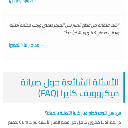
– أ/ وليد (حلوان)
“كنت قلقانة من قطع الغيار بس المركز طمني وركب قطعة أصلية
واداني ضمان 6 شهور. شكراً جداً.”
– مدام رانيا (التجمع)
الأسئلة الشائعة حول صيانة
ميكروويف كايرا (FAQ)
س: هل تتوفر قطع غيار كايرا الأصلية بالمركز؟
ج: نعم، لدينا مخزون كامل من قطع الغيار الأصلية لبراند Caira لجميع