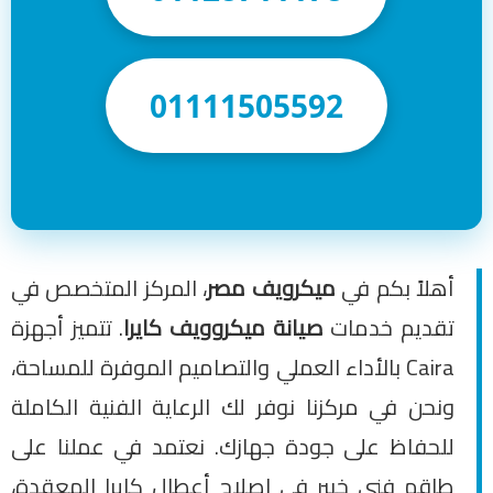
01111505592
أهلاً بكم في
ميكرويف مصر
، المركز المتخصص في
تقديم خدمات
صيانة ميكروويف كايرا
. تتميز أجهزة
Caira بالأداء العملي والتصاميم الموفرة للمساحة،
ونحن في مركزنا نوفر لك الرعاية الفنية الكاملة
للحفاظ على جودة جهازك. نعتمد في عملنا على
طاقم فني خبير في إصلاح أعطال كايرا المعقدة،