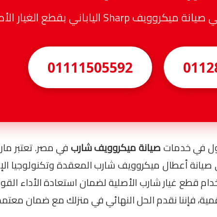
Sha الياباني بقطع الغيار الأصلية
01111505592
0112
أول في خدمات
صيانة ميكروويف شارب
ً على صيانة أعطال ميكروويف شارب المعقدة وتكنولوجيا الإ
خدام قطع غيار شارب الأصلية لضمان استعادة الأداء القو
مية، فإننا نقدم الحل النهائي في منزلك مع ضمان معتمد 