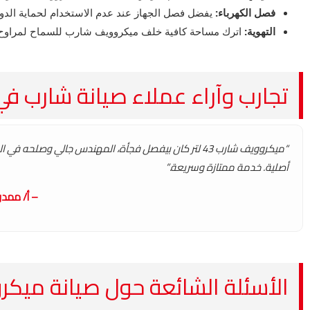
فصل الكهرباء:
يفضل فصل الجهاز عند عدم الاستخدام لحماية الدوائر 
التهوية:
اترك مساحة كافية خلف ميكروويف شارب للسماح لمراوح الت
تجارب وآراء عملاء صيانة شارب ف
“ميكروويف شارب 43 لتر كان بيفصل فجأة، المهندس جالي وصلحه ف
أصلية. خدمة ممتازة وسريعة.”
– أ/ ممدو
الأسئلة الشائعة حول صيانة ميكرووي