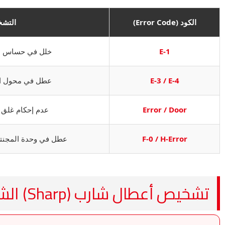
الكود (Error Code)
التشخ
E-1
خلل في حساس الحرارة (
E-3 / E-4
عطل في محول الطا
Error / Door
عدم إحكام غلق الباب (ch
F-0 / H-Error
عطل في وحدة المجنتر
تشخيص أعطال شارب (Sharp) الشائعة