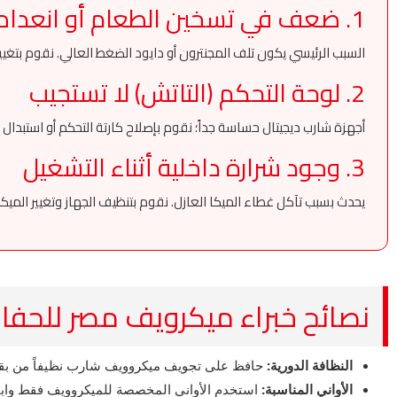
1. ضعف في تسخين الطعام أو انعدامه
السبب الرئيسي يكون تلف المجنترون أو دايود الضغط العالي. نقوم بتغي
2. لوحة التحكم (التاتش) لا تستجيب
أجهزة شارب ديجيتال حساسة جداً؛ نقوم بإصلاح كارتة التحكم أو استبدا
3. وجود شرارة داخلية أثناء التشغيل
يحدث بسبب تآكل غطاء الميكا العازل. نقوم بتنظيف الجهاز وتغيير الميكا
نصائح خبراء ميكرويف مصر للحفا
النظافة الدورية:
حافظ على تجويف ميكروويف شارب نظيفاً من بقايا
الأواني المناسبة:
استخدم الأواني المخصصة للميكروويف فقط وابتعد