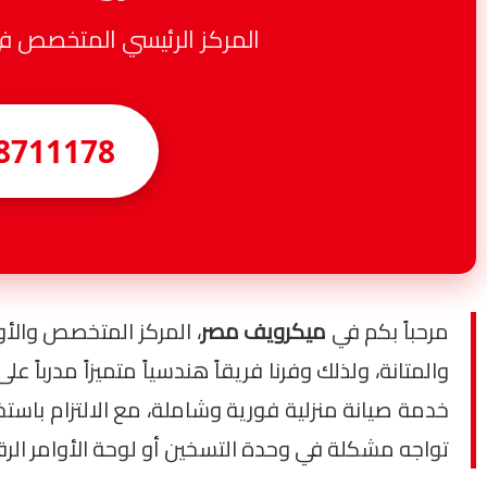
المركز الرئيسي المتخصص في صيانة ميكروويف rp
8711178
مرحباً بكم في
ميكرويف مصر
، المركز المتخصص وال
والمتانة، ولذلك وفرنا فريقاً هندسياً متميزاً مدربا
خدمة صيانة منزلية فورية وشاملة، مع الالتزام باست
تواجه مشكلة في وحدة التسخين أو لوحة الأوامر الرق