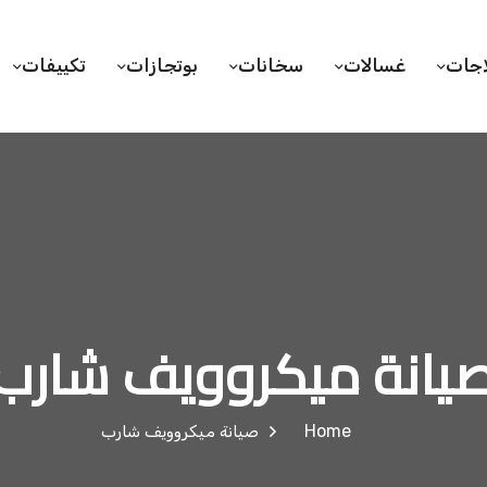
اجات
غسالات
سخانات
بوتجازات
تكييفات
يانة ميكروويف شارب
Home
صيانة ميكروويف شارب