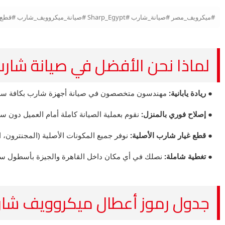
#ميكرويف_مصر #صيانة_شارب #Sharp_Egypt #صيانة_ميكروويف_شارب #قطع_غيار_شارب #تصليح_ميكروويف #المركز_الرئيسي #صيانة_منزلية #ميكروويف_Sharp
لماذا نحن الأفضل في صيانة شارب (Sharp
● ريادة يابانية:
مهندسون متخصصون في صيانة أجهزة شارب بكافة سعاتها (20 لتر وحتى 43
● إصلاح فوري بالمنزل:
نقوم بعملية الصيانة كاملة أمام العميل دون 
● قطع غيار شارب الأصلية:
نوفر جميع المكونات الأصلية (المجنترون، ا
● تغطية شاملة:
نصلك في أي مكان داخل القاهرة والجيزة بأسطول سي
جدول رموز أعطال ميكروويف شارب الشامل (odes