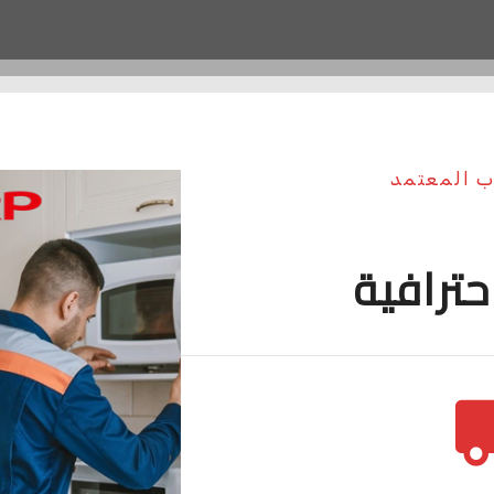
ب المعتمد
حترافية