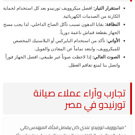
استقرار التيار:
افصل ميكروويف تورنيدو بعد كل استخدام لحماية
الكارتة من الصدمات الكهربائية.
النظافة:
بقايا الدهون تسبب تآكل الصاج الداخلي، لذا يجب مسح
الجهاز بقطعة قماش ناعمة دورياً.
الأواني:
تأكد من استخدام البايركس أو البلاستيك المخصص
للميكروويف، وابتعد تماماً عن المعادن والفويل.
الصوت العالي:
إذا لاحظت صوتاً غير طبيعي، افصل الجهاز فوراً
واتصل بنا لمنع تفاقم العطل.
تجارب وآراء عملاء صيانة
تورنيدو في مصر
“ميكروويف تورنيدو عندي كان بيفصل فجأة، المهندس جالي