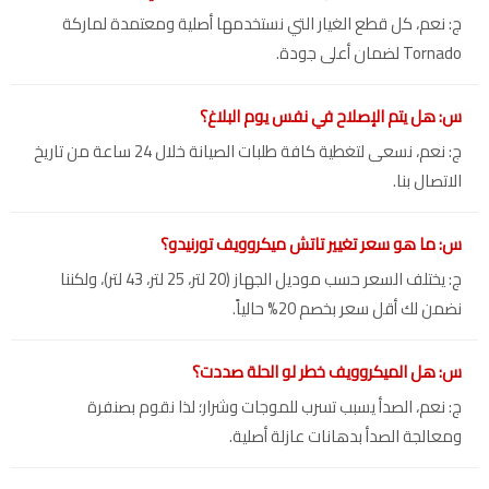
ج: نعم، كل قطع الغيار التي نستخدمها أصلية ومعتمدة لماركة
Tornado لضمان أعلى جودة.
س: هل يتم الإصلاح في نفس يوم البلاغ؟
ج: نعم، نسعى لتغطية كافة طلبات الصيانة خلال 24 ساعة من تاريخ
الاتصال بنا.
س: ما هو سعر تغيير تاتش ميكروويف تورنيدو؟
ج: يختلف السعر حسب موديل الجهاز (20 لتر، 25 لتر، 43 لتر)، ولكننا
نضمن لك أقل سعر بخصم 20% حالياً.
س: هل الميكروويف خطر لو الحلة صددت؟
ج: نعم، الصدأ يسبب تسرب للموجات وشرار؛ لذا نقوم بصنفرة
ومعالجة الصدأ بدهانات عازلة أصلية.