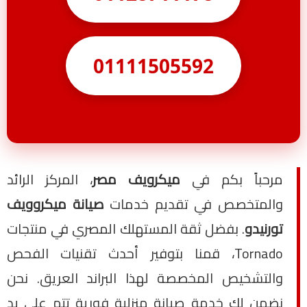
01111505592
مرحباً بكم في
ميكرويف مصر
، المركز الرائد
والمتخصص في تقديم خدمات
صيانة ميكروويف
تورنيدو
. بفضل ثقة المستهلك المصري في منتجات
Tornado، قمنا بتوفير أحدث تقنيات الفحص
والتشخيص المخصصة لهذا البراند العريق. نحن
نضمن لك خدمة صيانة منزلية فورية تتم على يد