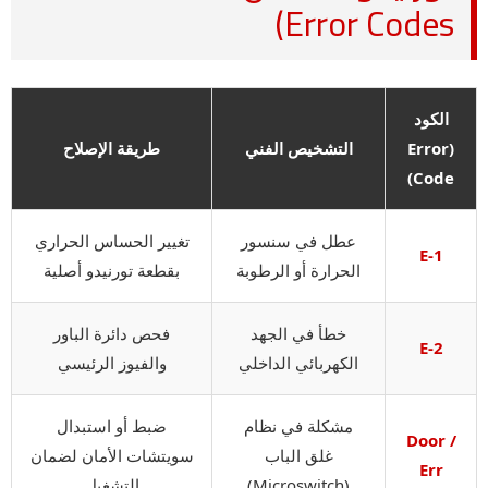
Error Codes)
الكود
(Error
التشخيص الفني
طريقة الإصلاح
Code)
عطل في سنسور
تغيير الحساس الحراري
E-1
الحرارة أو الرطوبة
بقطعة تورنيدو أصلية
خطأ في الجهد
فحص دائرة الباور
E-2
الكهربائي الداخلي
والفيوز الرئيسي
مشكلة في نظام
ضبط أو استبدال
Door /
غلق الباب
سويتشات الأمان لضمان
Err
(Microswitch)
التشغيل