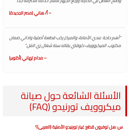
وصلح العطل في الكارتة ورجع الجهاز ممتاز. خدمة محترمة جداً.”
– أ/ هاني (مصر الجديدة)
“أهم حاجة عندي الأمانة، والمركز ركب قطعة أصلية واداني ضمان
مكتوب. الميكروويف دلوقتي بقاله سنة شغال زي الفل.”
– مدام تهاني (أكتوبر)
الأسئلة الشائعة حول صيانة
ميكروويف تورنيدو (FAQ)
س: هل توفرون قطع غيار تورنيدو الأصلية (العربي)؟