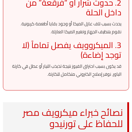
2. حدوث شرار أو “فرقعة” من
داخل الحلة
يحدث بسبب تلف عازل الميكا أو وجود بقايا أطعمة كربونية.
نقوم بتنظيف الجهاز وتغيير الميكا العازلة.
3. الميكروويف يفصل تماماً (لا
توجد إضاءة)
قد يكون بسبب احتراق الفيوز نتيجة تذبذب التيار أو عطل في كارتة
الباور. نوفر إصلاح الكتروني متكامل للكارتة.
نصائح خبراء ميكرويف مصر
للحفاظ على تورنيدو