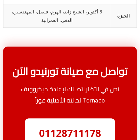
6 أكتوبر، الشيخ زايد، الهرم، فيصل، المهندسين،
الجيزة
الدقي، العمرانية
تواصل مع صيانة تورنيدو الآن
نحن في انتظار اتصالك لإعادة ميكروويف
Tornado لحالته الأصلية فوراً
01128711178