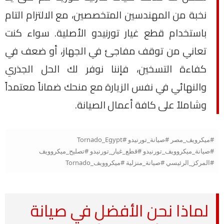
نخبة من المهندسين المتخصصين، مع الالتزام التام
باستخدام قطع غيار تورنيدو الأصلية. سواء كنت
تعاني من توقف مفاجئ في الجهاز، أو ضعف في
كفاءة التسخين، فإننا نوفر لك الحل الجذري
والنهائي في نفس الزيارة مع منحك ضماناً معتمداً
وشاملاً على كافة أعمال الصيانة.
#ميكرويف_مصر #صيانة_تورنيدو #Tornado_Egypt
#صيانة_ميكروويف_تورنيدو #قطع_غيار_تورنيدو #تصليح_ميكروويف
#المركز_الرئيسي #صيانة_منزلية #ميكروويف_Tornado
لماذا نحن الأفضل في صيانة