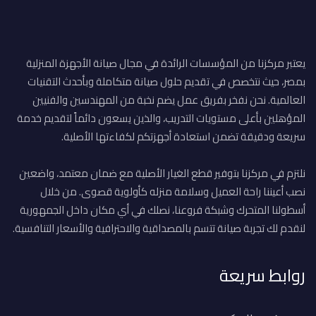
يعتبر مركزنا من المؤسسات الرائدة في مجال صيانة الأجهزة المنزلية
بمصر، حيث نتخصص في تقديم حلول صيانة متكاملة وبأحدث التقنيات
العالمية. نحن نفخر بفريق عمل يضم نخبة من المهندسين والفنيين
المؤهلين بأعلى مستويات التدريب، والذين يسعون دائماً لتقديم خدمة
سريعة ودقيقة تضمن استعادة أجهزتكم لكفاءتها الأصلية.
نلتزم في مركزنا بتوفير قطع الغيار الأصلية مع ضمان معتمد، واضعين
نصب أعيننا راحة العميل وسلامة منزله كأولوية قصوى. من خلال
أسطولنا المتحرك وشبكة فروعنا، نصلك في أي مكان داخل الجمهورية
لنقدم لك تجربة صيانة تتسم بالمصداقية والاحترافية والأسعار التنافسية.
روابط سريعة