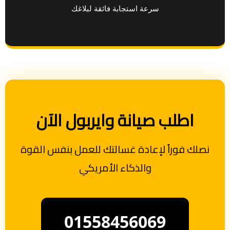
سرعة استجابة فائقة لبلاغك
اطلب صيانة وايربول الآن
نصلك فوراً لإعادة غسالتك للعمل بنفس القوة
والذكاء الأمريكي
01558456069