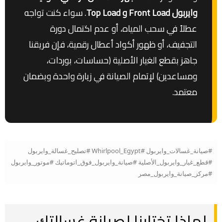
وايربول Front Load و Top Load
. سواء كنت تواجه
عطلاً في سحب المياه، أو عدم اكتمال دورة
التجفيف، أو ظهور أكواد أعطال رقمية، فإن فريقنا
جاهز بقطع الغيار الأصلية (حساسات، بوردات،
ومساعدين) لإتمام الصيانة في زيارة واحدة وبضمان
معتمد.
#صيانة_غسالات_وايربول #Whirlpool_Egypt #تصليح_غسالة_وايربول
#قطع_غيار_وايربول_الأصلية #صيانة_وايربول_فوق_اتوماتيك #موتور_وايربول
#مركز_صيانة_وايربول_مصر
لماذا تختارنا لصيانة غسالتك