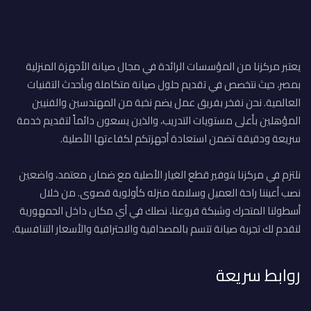
يعتبر مركزنا من المؤسسات الرائدة في مجال صيانة الأجهزة المنزلية
بمصر، حيث نتخصص في تقديم حلول صيانة متكاملة وبأحدث التقنيات
العالمية. نحن نفخر بفريق عمل يضم نخبة من المهندسين والفنيين
المؤهلين بأعلى مستويات التدريب، والذين يسعون دائماً لتقديم خدمة
سريعة ودقيقة تضمن استعادة أجهزتكم لكفاءتها الأصلية.
نلتزم في مركزنا بتوفير قطع الغيار الأصلية مع ضمان معتمد، واضعين
نصب أعيننا راحة العميل وسلامة منزله كأولوية قصوى. من خلال
أسطولنا المتحرك وشبكة فروعنا، نصلك في أي مكان داخل الجمهورية
لنقدم لك تجربة صيانة تتسم بالمصداقية والاحترافية والأسعار التنافسية.
روابط سريعة