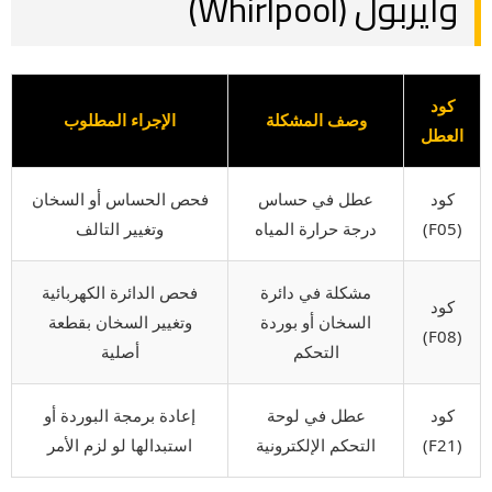
وايربول (Whirlpool)
كود
وصف المشكلة
الإجراء المطلوب
العطل
كود
عطل في حساس
فحص الحساس أو السخان
(F05)
درجة حرارة المياه
وتغيير التالف
مشكلة في دائرة
فحص الدائرة الكهربائية
كود
السخان أو بوردة
وتغيير السخان بقطعة
(F08)
التحكم
أصلية
كود
عطل في لوحة
إعادة برمجة البوردة أو
(F21)
التحكم الإلكترونية
استبدالها لو لزم الأمر