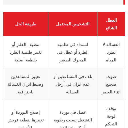
العطل
التشخيص المحتمل
طريقة الحل
الشائع
الغسالة لا
انسداد في طلمبة
تنظيف الفلتر أو
تطرد
الطرد أو عطل في
تغيير طلمبة الطرد
المياه
المحرك الصغير
بقطعة أصلية
صوت
تلف في المساعدين أو
تغيير المساعدين
ضجيج
عدم اتزان في أرجل
وضبط اتزان الغسالة
أثناء العصر
الغسالة
باحترافية
توقف
عطل في بوردة
إصلاح البوردة أو
لوحة
التشغيل بسبب رطوبة
تغييرها بقطعة فريش
التحكم
أو كهرباء زائدة
الأصلية