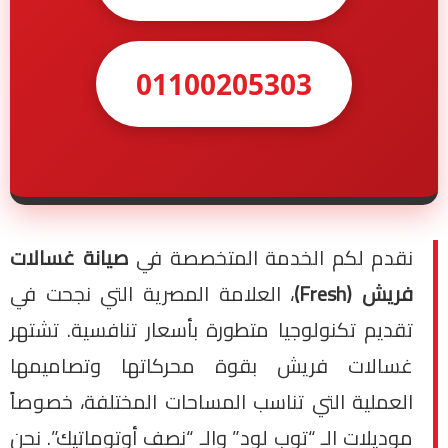
01100205303
نقدم لكم الخدمة المتخصصة في
صيانة غسالات
فريش (Fresh)
، العلامة المصرية التي نجحت في
تقديم تكنولوجيا متطورة بأسعار تنافسية. تشتهر
غسالات فريش بقوة محركاتها وتصاميمها
العملية التي تناسب المساحات المختلفة، خصوصاً
موديلات الـ “توب لود” والـ “نصف أوتوماتيك”. نحن