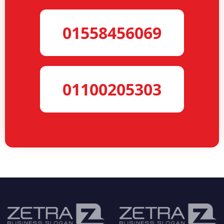
01558456069
01100205303