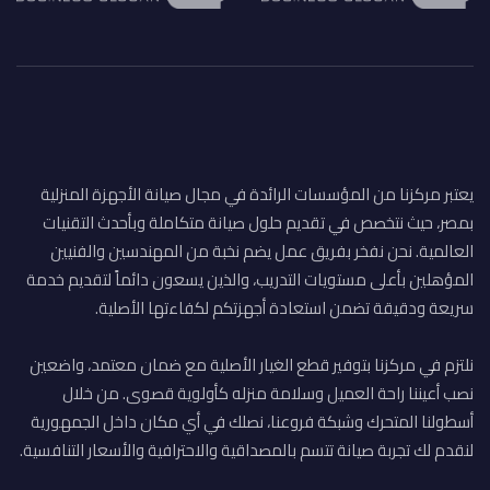
يعتبر مركزنا من المؤسسات الرائدة في مجال صيانة الأجهزة المنزلية
بمصر، حيث نتخصص في تقديم حلول صيانة متكاملة وبأحدث التقنيات
العالمية. نحن نفخر بفريق عمل يضم نخبة من المهندسين والفنيين
المؤهلين بأعلى مستويات التدريب، والذين يسعون دائماً لتقديم خدمة
سريعة ودقيقة تضمن استعادة أجهزتكم لكفاءتها الأصلية.
نلتزم في مركزنا بتوفير قطع الغيار الأصلية مع ضمان معتمد، واضعين
نصب أعيننا راحة العميل وسلامة منزله كأولوية قصوى. من خلال
أسطولنا المتحرك وشبكة فروعنا، نصلك في أي مكان داخل الجمهورية
لنقدم لك تجربة صيانة تتسم بالمصداقية والاحترافية والأسعار التنافسية.