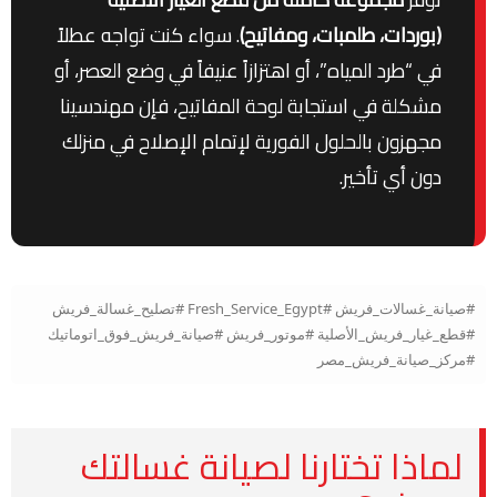
(بوردات، طلمبات، ومفاتيح)
. سواء كنت تواجه عطلاً
في “طرد المياه”، أو اهتزازاً عنيفاً في وضع العصر، أو
مشكلة في استجابة لوحة المفاتيح، فإن مهندسينا
مجهزون بالحلول الفورية لإتمام الإصلاح في منزلك
دون أي تأخير.
#صيانة_غسالات_فريش #Fresh_Service_Egypt #تصليح_غسالة_فريش
#قطع_غيار_فريش_الأصلية #موتور_فريش #صيانة_فريش_فوق_اتوماتيك
#مركز_صيانة_فريش_مصر
لماذا تختارنا لصيانة غسالتك