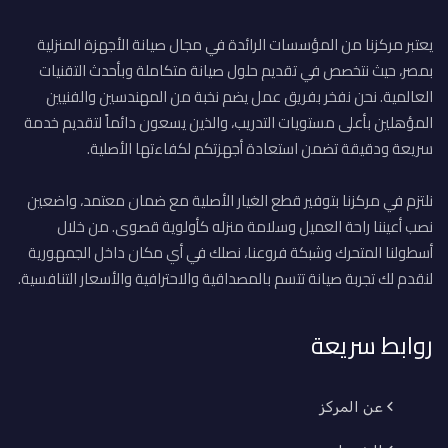
يعتبر مركزنا من المؤسسات الرائدة في مجال صيانة الأجهزة المنزلية
بمصر، حيث نتخصص في تقديم حلول صيانة متكاملة وبأحدث التقنيات
العالمية. نحن نفخر بفريق عمل يضم نخبة من المهندسين والفنيين
المؤهلين بأعلى مستويات التدريب، والذين يسعون دائماً لتقديم خدمة
سريعة ودقيقة تضمن استعادة أجهزتكم لكفاءتها الأصلية.
نلتزم في مركزنا بتوفير قطع الغيار الأصلية مع ضمان معتمد، واضعين
نصب أعيننا راحة العميل وسلامة منزله كأولوية قصوى. من خلال
أسطولنا المتحرك وشبكة فروعنا، نصلك في أي مكان داخل الجمهورية
لنقدم لك تجربة صيانة تتسم بالمصداقية والاحترافية والأسعار التنافسية.
روابط سريعة
عن المركز