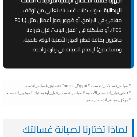
أجهزة كشف الأعطال الرقمية لموديلات اندست
الإيطالية
. سواء كانت غسالتك تعاني من توقف
مفاجئ في البرامج، أو ظهور رموز أعطال مثل (F01,
F05)، أو مشكلة في “قفل الباب”، فإن خبراءنا
جاهزون بكافة قطع الغيار الأصلية (لوك، طلمبة،
ومساعدين) لإتمام الصيانة في زيارة واحدة.
#صيانة_غسالات_اندست #Indesit_Egypt #تصليح_غسالة_اندست
#قطع_غيار_اندست_الأصلية #صيانة_اندست_فول_أوتوماتيك #موتور_اندست
#مركز_صيانة_اندست_مصر
لماذا تختارنا لصيانة غسالتك