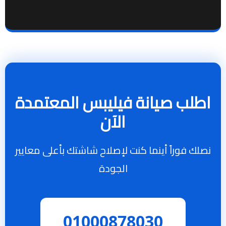
اطلب صيانة فيليبس المعتمدة
الآن
نصلك فوراً أينما كنت لإصلاح شاشتك بأعلى معايير
الجودة
01000878030