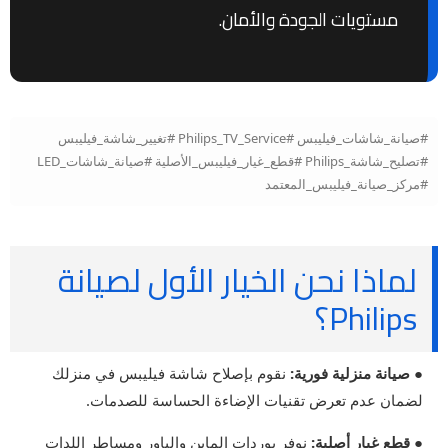
مستويات الجودة والأمان.
#صيانة_شاشات_فيليبس #Philips_TV_Service #تغيير_شاشة_فيليبس
#تصليح_شاشة_Philips #قطع_غيار_فيليبس_الأصلية #صيانة_شاشات_LED
#مركز_صيانة_فيليبس_المعتمد
لماذا نحن الخيار الأول لصيانة
Philips؟
● صيانة منزلية فورية:
نقوم بإصلاح شاشة فيليبس في منزلك
لضمان عدم تعرض تقنيات الإضاءة الحساسة للصدمات.
● قطع غيار أصلية:
نوفر بوردات الماين والباور ومساطر اللدات