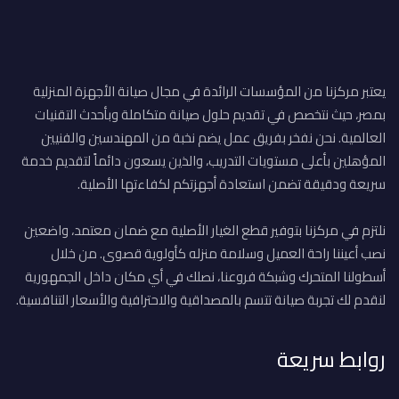
يعتبر مركزنا من المؤسسات الرائدة في مجال صيانة الأجهزة المنزلية
بمصر، حيث نتخصص في تقديم حلول صيانة متكاملة وبأحدث التقنيات
العالمية. نحن نفخر بفريق عمل يضم نخبة من المهندسين والفنيين
المؤهلين بأعلى مستويات التدريب، والذين يسعون دائماً لتقديم خدمة
سريعة ودقيقة تضمن استعادة أجهزتكم لكفاءتها الأصلية.
نلتزم في مركزنا بتوفير قطع الغيار الأصلية مع ضمان معتمد، واضعين
نصب أعيننا راحة العميل وسلامة منزله كأولوية قصوى. من خلال
أسطولنا المتحرك وشبكة فروعنا، نصلك في أي مكان داخل الجمهورية
لنقدم لك تجربة صيانة تتسم بالمصداقية والاحترافية والأسعار التنافسية.
روابط سريعة