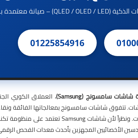
صيانة معتمدة بالمنزل
01225854916
0100
 شاشات سامسونج (Samsung)
، العملاق الكوري الجنو
ت. تتفوق شاشات سامسونج بمعالجاتها الفائقة ونقاء أل
إلى الحماية البرمجية المتقدمة لدوائر الطاقة والبيانات. ونظ
لمهندسين الأخصائيين المجهزين بأحدث معدات الفحص الرقم