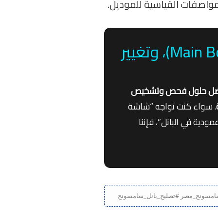
لمواصفات القياسية للموديل.
هندسة متخصصة لإصلاح بوردات T-CON، واللوحة الرئيسية (Main Board)، وتغيير
ل حلول فحص وتشخيص
. سواء كنت تواجه “شاشة
جود خطوط أفقية أو عمودية في البانل”، فإننا