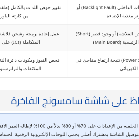
تلف أو احتراق في طقم اللدات الداخلي (Backlight Fault) أو
تغيير حوض اللدات بالكامل (طق
رتر مغذية الإضاءة
من كارتة الباو
مشكلة في السوفت وير (شحن الفلاشة) أو وجود قصر (Short)
عمل إعادة برمجة وشحن فلاشة ال
 (Main Board)
المتكاملة (ICs) على اللوحة الرئيسية بالمنزل
تلف في كارتة الباور (Power Supply) نتيجة ارتفاع مفاجئ في
فحص الفيوز ومكونات دائرة التغذي
 الكهربائي
المكثفات والترانزستور
فاظ على شاشة سامسونج الفاخرة
 80% بدلاً من 100% لإطالة العمر الافتراضي لطقم اللدات ومنع احتراقه.
صيل الشاشة بمشترك أصلي يحمي اللوحات الإلكترونية الرقمية الحساسة م