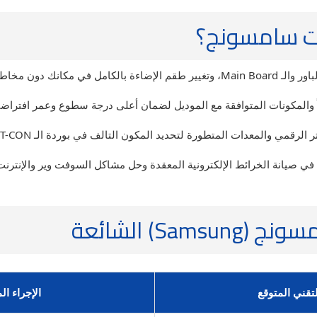
ات سامسونج؟
ن مخاطر نقل الشاشة.
اً والمكونات المتوافقة مع الموديل لضمان أعلى درجة سطوع وعمر افترا
لمعدات المتطورة لتحديد المكون التالف في بوردة الـ T-CON أو الكنترول بدقة فائقة.
 الخرائط الإلكترونية المعقدة وحل مشاكل السوفت وير والإنترنت لشاشات art TV
) الشائعة
تقني المتوقع
الإجراء ال