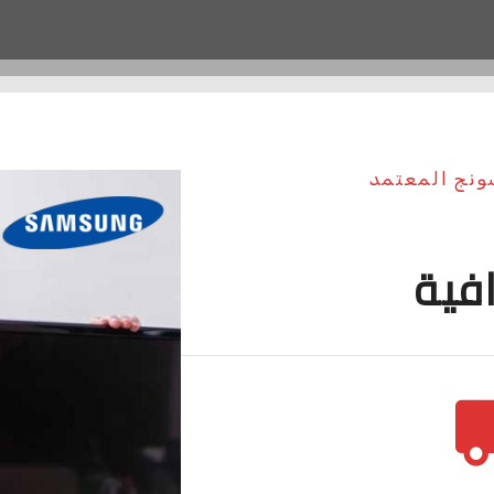
ونج المعتمد
افية