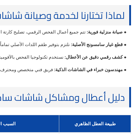
لماذا تختارنا لخدمة وصيانة شاش
● صيانة منزلية فورية:
تتم جميع أعمال الفحص الرقمي، تصليح كارتة الباور والـ Main Board، وتغيير طقم الإضاءة بالكامل في مكانك دو
● قطع غيار سامسونج الأصلية:
نلتزم بتوفير طقم اللدات الأصلي تمام
● كشف رقمي دقيق عن الأعطال:
نستخدم تكنولوجيا الفحص بالآفوميتر الرقمي وا
● مهندسون خبراء في الشاشات الذكية:
فريق فني متخصص ومحترف في صيانة
دليل أعطال ومشاكل شاشات سامسونج (Samsung
طبيعة العطل الظاهري
السبب ال