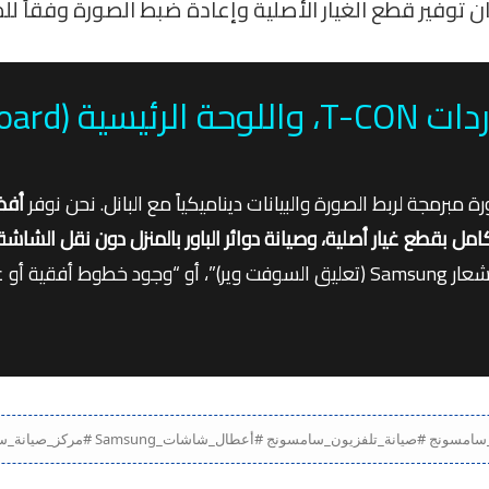
ان توفير قطع الغيار الأصلية وإعادة ضبط الصورة وفقاً ل
مجة لربط الصورة والبيانات ديناميكياً مع البانل. نحن نوفر
أفض
سوداء مع استمرار وجود الصوت”، أو “توقف الشاشة عند شعار Samsung (تعليق السوفت وير)”، أو “و