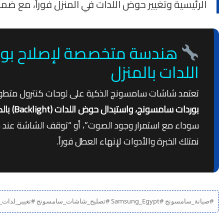
الرئيسية وتغيير حوض اللدات في المنزل فوراً، مع ضم
اللدات بالمنزل
تعتمد شاشات سامسونج الذكية على لوحات كنترول متطورة مبر
بوردات سامسونج، واستبدال حوض اللدات (Backlight) بالكامل بقطع غيار أصلية، وصيانة دوائر الباور بالمنزل دون نقل الشاشة
نمتلك الخبرة والأدوات لإنهاء العطل فوراً.
#صيانة_سامسونج #Samsung_Egypt #تصليح_شاشات_سامسونج #تغيير_لدات_سامسونج #صيانة_تلفزيون_سامسونج #أعطال_شاشات_Samsung #مركز_صيانة_سامسونج_مصر #تصليح_بانل_سامسونج