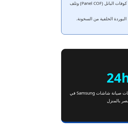
احذر استخدام البخاخات مباشرة على زجاج الشاشة، حيث تتسرب السوائل للأسفل وتسبب تفحم كوفات البانل (Panel COF) وتلف
لبوردة الخلفية من السخونة.
24
سرعة تلبية فائقة لبلاغات صيانة شاشات Samsung في
صر بالمنزل