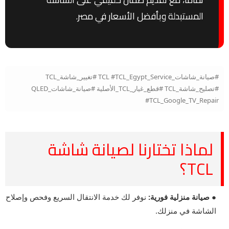
المستبدلة وبأفضل الأسعار في مصر.
#صيانة_شاشات_TCL #TCL_Egypt_Service #تغيير_شاشة_TCL
#تصليح_شاشة_TCL #قطع_غيار_TCL_الأصلية #صيانة_شاشات_QLED
#TCL_Google_TV_Repair
لماذا تختارنا لصيانة شاشة
TCL؟
● صيانة منزلية فورية:
نوفر لك خدمة الانتقال السريع وفحص وإصلاح
الشاشة في منزلك.