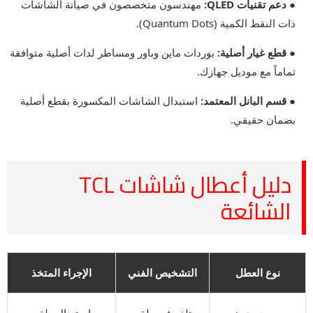
● دعم تقنيات QLED:
مهندسون متخصصون في صيانة الشاشات
ذات النقط الكمية (Quantum Dots).
● قطع غيار أصلية:
بوردات ماين وباور ومساطر لدات أصلية متوافقة
تماماً مع موديل جهازك.
● قسم البانل المعتمد:
استبدال الشاشات المكسورة بقطع أصلية
بضمان حقيقي.
دليل أعطال شاشات TCL
الشائعة
نوع العطل
التشخيص الفني
الإجراء المتخذ
صوت بدون
تلف في طقم
استبدال طقم