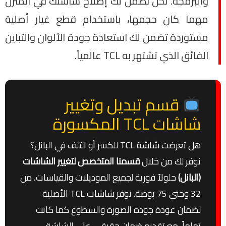
والبرمجة. نحن نضمن لك إصلاح شاشتك في المنزل
مهما كان حجمها، باستخدام قطع غيار أصلية
مستوردة تضمن لك استعادة جودة الألوان والتباين
الفائق الذي تشتهر به TCL عالمياً.
قسم تبديل وتغيير
شاشات TCL المكسورة
هل تعرضت شاشة TCL للكسر أو التلف في البانل؟
نوفر لك من خلال
قسمنا المتخصص لتغيير الشاشات
(البانل)
حلولاً فورية لجميع الموديلات والقياسات، من
32 وحتى 75 بوصة. نوفر شاشات TCL الأصلية
لضمان عودة جودة الصورة والسطوع كما كانت
تماماً، مع تقديم ضمان حقيقي على الشاشة