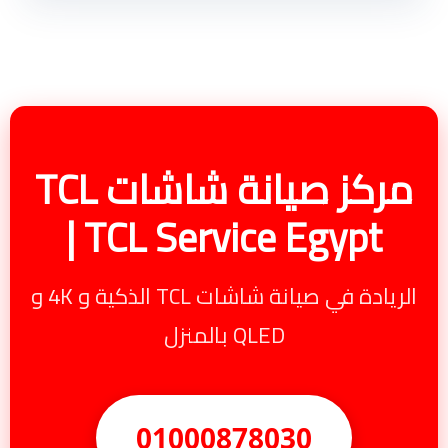
مركز صيانة شاشات TCL
| TCL Service Egypt
الريادة في صيانة شاشات TCL الذكية و 4K و
QLED بالمنزل
01000878030