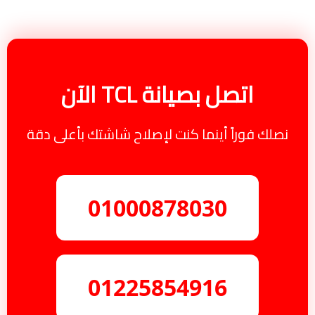
اتصل بصيانة TCL الآن
نصلك فوراً أينما كنت لإصلاح شاشتك بأعلى دقة
01000878030
01225854916