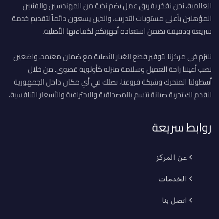
العالمية. نحن نفخر بفريق عمل يضم نخبة من المهندسين والفنيين
المؤهلين بأعلى مستويات التدريب، والذين يسعون دائماً لتقديم خدمة
سريعة ودقيقة تضمن استعادة أجهزتكم لكفاءتها الأصلية.
نلتزم في مركزنا بتوفير قطع الغيار الأصلية مع ضمان معتمد، واضعين
نصب أعيننا راحة العميل وسلامة منزله كأولوية قصوى. من خلال
أسطولنا المتحرك وشبكة فروعنا، نصلك في أي مكان داخل الجمهورية
لنقدم لك تجربة صيانة تتسم بالمصداقية والاحترافية والأسعار التنافسية.
روابط سريعة
عن المركز
الخدمات
اتصل بنا