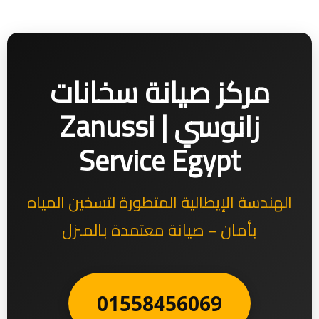
مركز صيانة سخانات
زانوسي | Zanussi
Service Egypt
الهندسة الإيطالية المتطورة لتسخين المياه
بأمان – صيانة معتمدة بالمنزل
01558456069