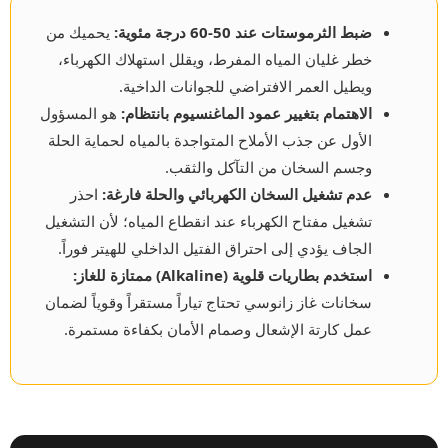
ضبط الثرموستات عند 50-60 درجة مئوية:
يحميك من
خطر غليان المياه المفرط، ويقلل استهلاك الكهرباء،
ويطيل العمر الافتراضي للجوانات الداخية.
الاهتمام بتغيير عمود الماغنسيوم بانتظام:
هو المسؤول
الأول عن جذب الأملاح المتواجدة بالمياه لحماية الحلة
وجسم السخان من التآكل والثقب.
عدم تشغيل السخان الكهربائي والحلة فارغة:
احذر
تشغيل مفتاح الكهرباء عند انقطاع المياه؛ لأن التشغيل
الجاف يؤدي إلى احتراق الفتيل الداخلي للهيتر فوراً.
استخدم بطاريات قلوية (Alkaline) ممتازة للغاز:
سخانات غاز زانوسي تحتاج تياراً مستقراً وقوياً لضمان
عمل كارتة الإشعال وصمام الأمان بكفاءة مستمرة.