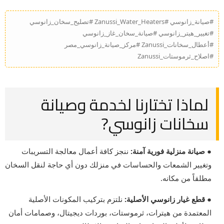
#صيانة_زانوسي #Zanussi_Water_Heaters #تصليح_سخان_زانوسي
#تغيير_هيتر_زانوسي #صيانة_سخان_غاز_زانوسي
#أعطال_سخانات_Zanussi #مركز_صيانة_زانوسي_مصر
#اصلاح_ثرموستات_Zanussi
لماذا تختارنا لخدمة وصيانة
سخانات زانوسي?
● صيانة منزلية فورية آمنة:
ننجز كافة أعمال معالجة التسريبات
وتغيير الشمعات والحساسات في منزلك دون أي حاجة لنقل السخان
مطلقاً من مكانه.
● قطع غيار زانوسي الأصلية:
نلتزم بتركيب المكونات الأصلية
المعتمدة من هيترات، ثرموستات، بوردات ديجيتال، وصمامات أمان