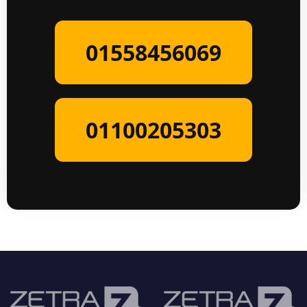
01558456069
01100205303