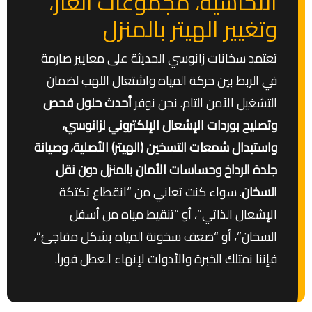
النحاسية، مجموعات الغاز،
وتغيير الهيتر بالمنزل
تعتمد سخانات زانوسي الحديثة على معايير صارمة
في الربط بين حركة المياه واشتعال اللهب لضمان
التشغيل الآمن التام. نحن نوفر
أحدث حلول فحص
وتصليح بوردات الإشعال الإلكتروني لزانوسي،
واستبدال شمعات التسخين (الهيتر) الأصلية، وصيانة
جلدة الرداخ وحساسات الأمان بالمنزل دون نقل
السخان
. سواء كنت تعاني من “انقطاع تكتكة
الإشعال الذاتي”، أو “تنقيط مياه من أسفل
السخان”، أو “ضعف سخونة المياه بشكل مفاجئ”،
فإننا نمتلك الخبرة والأدوات لإنهاء العطل فوراَ.