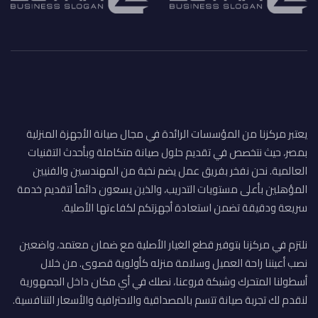
يعتبر مركزنا من المؤسسات الرائدة في مجال صيانة الأجهزة المنزلية
بمصر، حيث نتخصص في تقديم حلول صيانة متكاملة وبأحدث التقنيات
العالمية. نحن نفخر بفريق عمل يضم نخبة من المهندسين والفنيين
المؤهلين بأعلى مستويات التدريب، والذين يسعون دائماً لتقديم خدمة
سريعة ودقيقة تضمن استعادة أجهزتكم لكفاءتها الأصلية.
نلتزم في مركزنا بتوفير قطع الغيار الأصلية مع ضمان معتمد، واضعين
نصب أعيننا راحة العميل وسلامة منزله كأولوية قصوى. من خلال
أسطولنا المتحرك وشبكة فروعنا، نصلك في أي مكان داخل الجمهورية
لنقدم لك تجربة صيانة تتسم بالمصداقية والاحترافية والأسعار التنافسية.