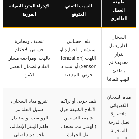
طبيعة
السبب التقني
الإجراء المتبع للصيانة
العطل
المتوقع
الفورية
الظاهري
السخان
تلف حساس
تنظيف ومعايرة
الغاز يعمل
استشعار الحرارة أو
حساس الإحكام
لثوانٍ
اللهب (Ionization
بالهب، ومراجعة مسار
معدودة ثم
Sensor) أو انسداد
العادم لضمان الفصل
ينطفئ
جزئي بالمدخنة
الآمن
اللهب تلقائياً
مياه السخان
تلف جزئي أو تراكم
تفريغ مياه السخان،
الكهربائي
الأملاح الكثيفة حول
غسيل الحلة من
دافئة ولا
شمعة التسخين
الرواسب، واستبدال
تصل لدرجة
(الهيتر) مما يضعف
طقم الهيتر الإيطالي
السخونة
نقل الحرارة
بآخر جديد أصلي
المطلوبة