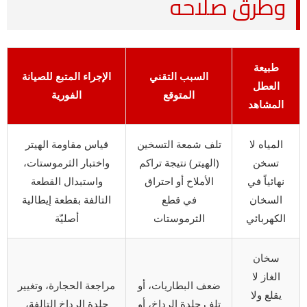
وطرق صلاحه
طبيعة
السبب التقني
الإجراء المتبع للصيانة
العطل
المتوقع
الفورية
المشاهد
المياه لا
تلف شمعة التسخين
قياس مقاومة الهيتر
تسخن
(الهيتر) نتيجة تراكم
واختبار الثرموستات،
نهائياً في
الأملاح أو احتراق
واستبدال القطعة
السخان
في قطع
التالفة بقطعة إيطالية
الكهربائي
الثرموستات
أصليّة
سخان
الغاز لا
ضعف البطاريات، أو
مراجعة الحجارة، وتغيير
يقلع ولا
تلف جلدة الرداخ، أو
جلدة الرداخ التالفة،