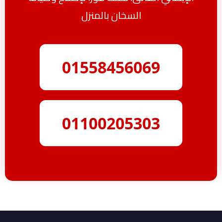
السخان بالمنزل
01558456069
01100205303