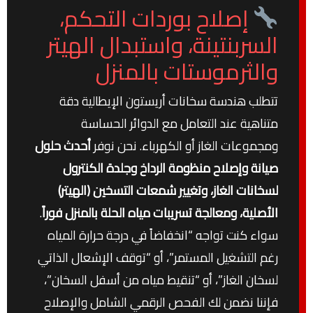
إصلاح بوردات التحكم،
السربنتينة، واستبدال الهيتر
والثرموستات بالمنزل
تتطلب هندسة سخانات أريستون الإيطالية دقة
متناهية عند التعامل مع الدوائر الحساسة
ومجموعات الغاز أو الكهرباء. نحن نوفر
أحدث حلول
صيانة وإصلاح منظومة الرداخ وجلدة الكنترول
لسخانات الغاز، وتغيير شمعات التسخين (الهيتر)
الأصلية، ومعالجة تسريبات مياه الحلة بالمنزل فوراً
.
سواء كنت تواجه “انخفاضاً في درجة حرارة المياه
رغم التشغيل المستمر”، أو “توقف الإشعال الذاتي
لسخان الغاز”، أو “تنقيط مياه من أسفل السخان”،
فإننا نضمن لك الفحص الرقمي الشامل والإصلاح