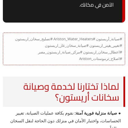
الآمن في مكانك.
#صيانة_أريستون #Ariston_Water_Heaters #تصليح_سخان_اريستون
#تغيير_هيتر_اريستون #صيانة_سخان_غاز_اريستون
#اعطال_سخان_اريستون #مركز_صيانة_اريستون_مصر
#اصلاح_ثرموستات_Ariston
لماذا تختارنا لخدمة وصيانة
سخانات أريستون؟
● صيانة منزلية فورية آمنة:
نقوم بكافة عمليات الصيانة، تغيير
الحساسات، واختبار الأمان في منزلك دون الحاجة لنقل السخان