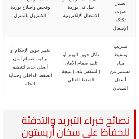
يصدر
خلل في بوردة
وفحص واصلاح بوردة
صوت
الإشعال الإلكترونية
الكنترول بالمنزل
تكتكة
الإشعال
تسريب
تغيير جوين الإحكام أو
وتنقيط
تآكل جوين الهيتر أو
تركيب صمام أمان
مياه
تلف صمام الأمان
أصلي جديد لتنظيم
مستمر من
(السكس بلف) نتيجة
الضغط الداخلي وحماية
أسفل
الضغط العالي
الحلة
السخان
نصائح خبراء التبريد والتدفئة
للحفاظ على سخان أريستون