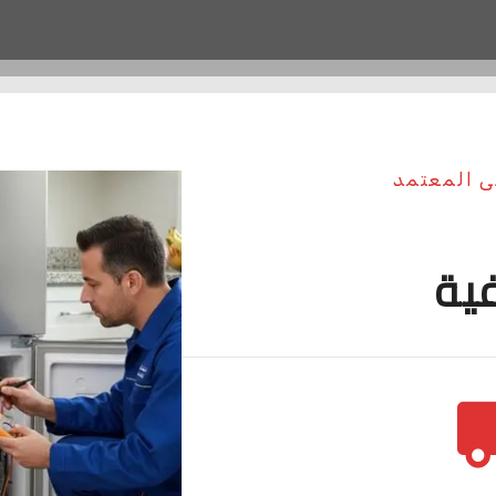
ى المعتمد
فية