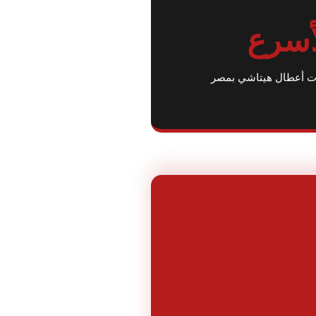
أسرع
غات أعطال هيتاشي بمصر