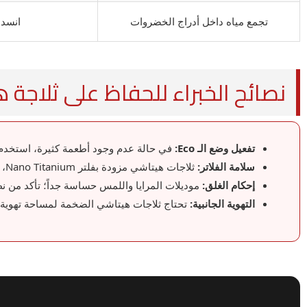
تجمع مياه داخل أدراج الخضروات
انسدا
نصائح الخبراء للحفاظ على ثلاجة 
تفعيل وضع الـ Eco:
في حالة عدم وجود أطعمة كثيرة، استخدم 
سلامة الفلاتر:
ثلاجات هيتاشي مزودة بفلتر Nano Titanium، احرص على نظافته لضمان هواء نقي ومنع الروائح.
إحكام الغلق:
موديلات المرايا واللمس حساسة جداً؛ تأكد من ن
التهوية الجانبية:
تحتاج ثلاجات هيتاشي الضخمة لمساحة تهوية من