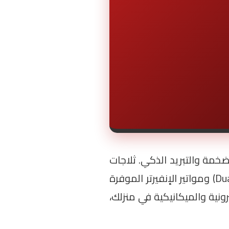
لضخمة والتبريد الذكي. ثلاجات
هيتاشي بموديلاتها الـ Big French و Side-by-Side تعتمد على نظام تبريد المروحة المزدوجة (Dual Fan Cooling) ومواتير الإنفيرتر الموفرة
ونية والميكانيكية في منزلك،