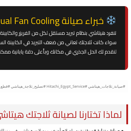
خبراء صيانة Dual Fan Cooling ومواتير Hitachi
تنفرد هيتاشي بنظام تبريد مستقل لكل من الفريزر والكابينة،
لنقدم لك الحل الجذري في مكانك وبأعلى دقة يابانية ممكنة
#صيانة_ثلاجات_هيتاشي #Hitachi_Egypt_Service #تصليح_ثلاجة_هيتاشي #قطع_غيار_هيتاشي_الأصلية #موتور_هيتاشي_إنفيرتر #شحن_فريون_أصلي #مركز_صيانة_هيتاشي_مصر
لماذا تختارنا لصيانة ثلاجتك هيتاش
● صيانة منزلية فورية:
نقوم بإصلاح أضخم موديلات هيتاشي في منزلك د