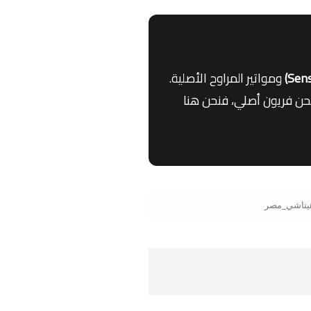
ومواتير المراوح الأصلية.
 السفلية أو مشاكل في شاشة اللمس (Touch Panel) أو تحتاج إلى شحن فريون أصلي، فنحن هنا