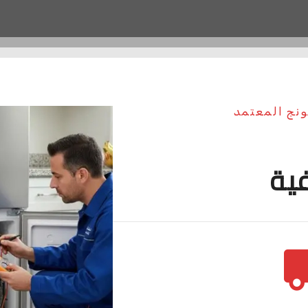
ونج المعتمد
فية