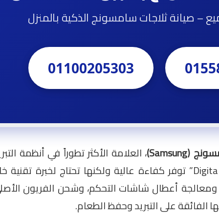
جميع – صيانة ثلاجات سامسونج الذكية بالمنزل
01100205303
0155
(Samsung)
، العلامة الأكثر تطوراً في أنظمة التب
بميزاتها الفريدة مثل “Twin Cooling” و “Digital Inverter” توفر كفاءة عالية ولكنها 
الجة أعطال شاشات التحكم، وشحن الفريون الأصلي، و
ها الفائقة على التبريد وحفظ الطعام.