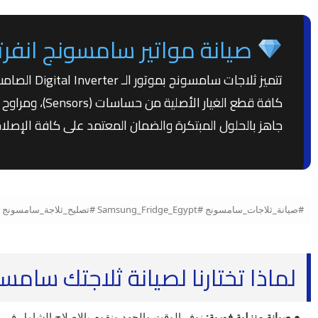
صيانة مواتير سامسونج انفرتر
تتميز ثلاجات سامسونج بموتور الـ Digital Inverter الصامت والموفر للطاقة. نحن نوفر
كافة قطع الغي
جاهز بالحلول المبتكرة والضمان المعتمد على كافة الإصلا
#صيانة_ثلاجات_سامسونج #Samsung_Fridge_Egypt #تصليح_ثلاجة_سامسونج #قطع_غيار_سامسونج_الأصلية #موتور_سامسونج_انفرتر #شحن_فريون_سامسونج #مركز_صيانة_سامسونج
لماذا تختارنا لصيانة ثلاجتك سامس
● صيانة منزلية فورية:
نوفر الوقت والجهد ونقوم بالإصلاح الشامل في م