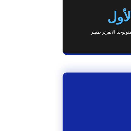
لأول
نولوجيا الانفرتر بمصر