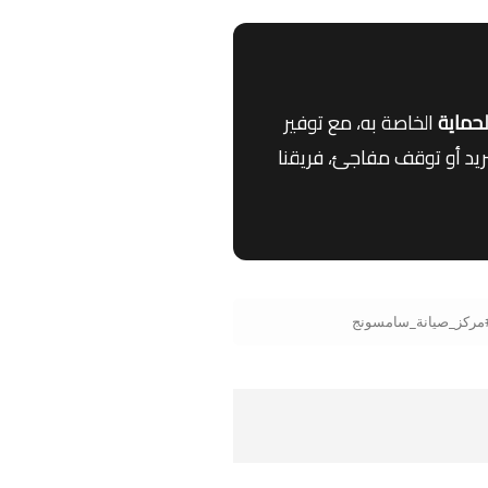
لحماية
الخاصة به، مع توفير
من ضعف التبريد أو توقف مفاجئ، فريقنا