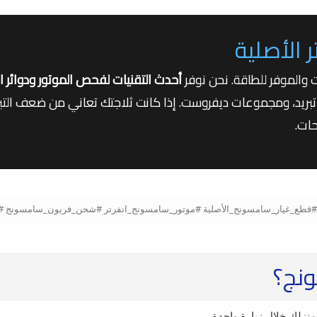
 الأصلية
أحدث التقنيات لفحص الموتور ودوائر ا
ار الأصلية من حساسات (Sensors)، ومراوح تبريد، ومجموعات ديفروست. إذا كانت ثلاجتك تعاني 
حات.
ونج؟
نزلك خلال زيارة واحدة.