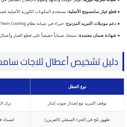
● قطع غيار سامسونج الأصلية:
نستخدم المكونات الكورية الأصلية لضما
● دعم موديلات التبريد المزدوج:
خبراء في صيانة نظام Twin Cooling لضمان فصل الروائح وبرودة مثالية.
● شهادة ضمان معتمدة:
نمنحك ضماناً حقيقياً على قطع الغيار وأعمال 
دليل تشخيص أعطال ثلاجات سام
نوع العطل
توقف التبريد مع إصدار صوت إنذار
ترك ال
ظهور ثلج في الجزء السفلي (الفريزر)
انسداد 