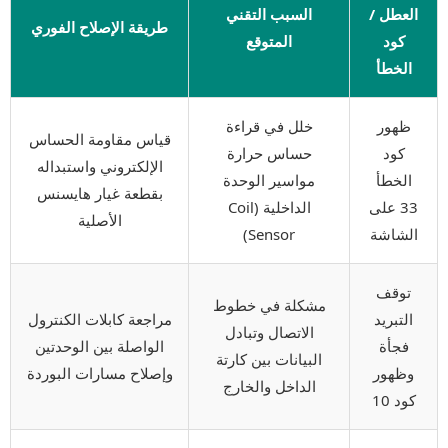
العطل /
السبب التقني
طريقة الإصلاح الفوري
كود
المتوقع
الخطأ
ظهور
خلل في قراءة
قياس مقاومة الحساس
كود
حساس حرارة
الإلكتروني واستبداله
الخطأ
مواسير الوحدة
بقطعة غيار هايسنس
33 على
الداخلية (Coil
الأصلية
الشاشة
Sensor)
توقف
مشكلة في خطوط
التبريد
مراجعة كابلات الكنترول
الاتصال وتبادل
فجأة
الواصلة بين الوحدتين
البيانات بين كارتة
وظهور
وإصلاح مسارات البوردة
الداخل والخارج
كود 10