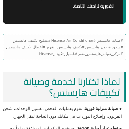
الفورية لراحتك التامة.
#صيانة_هايسنس #Hisense_Air_Conditioner #تصليح_تكييف_هايسنس
#شحن_فريون_هايسنس #تكييف_هايسنس_انفرتر #اعطال_تكييف_هايسنس
#مركز_صيانة_هايسنس_مصر #غسيل_تكييف_Hisense
لماذا تختارنا لخدمة وصيانة
تكييفات هايسنس؟
● صيانة منزلية فورية:
نقوم بعمليات الفحص، غسيل الوحدات، شحن
الفريون، وإصلاح البوردات في مكانك دون الحاجة لنقل الجهاز.
● قطع غيار أصلية 100%:
نستخدم المكونات المتوافقة تماماً مع