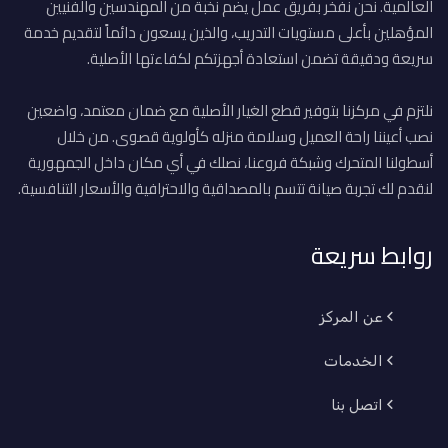
العالمية. نحن نفخر بفريق عمل يضم نخبة من المهندسين والفنيين
المؤهلين بأعلى مستويات التدريب، والذين يسعون دائماً لتقديم خدمة
سريعة ودقيقة تضمن استعادة أجهزتكم لكفاءتها الأصلية.
نلتزم في مركزنا بتوفير قطع الغيار الأصلية مع ضمان معتمد، واضعين
نصب أعيننا راحة العميل وسلامة منزله كأولوية قصوى. من خلال
أسطولنا المتحرك وشبكة فروعنا، نصلك في أي مكان داخل الجمهورية
لنقدم لك تجربة صيانة تتسم بالمصداقية والاحترافية والأسعار التنافسية.
روابط سريعة
عن المركز
الخدمات
اتصل بنا