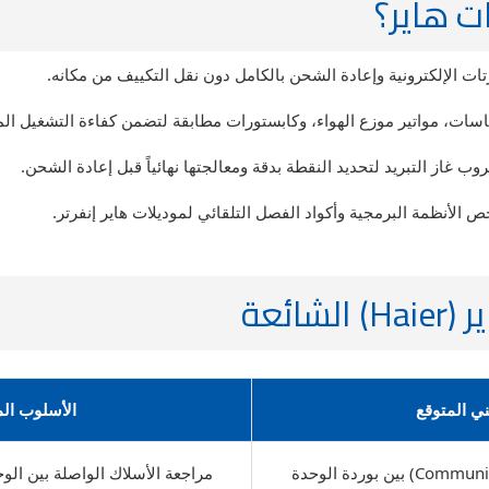
ات هاير؟
ات الإلكترونية وإعادة الشحن بالكامل دون نقل التكييف من مكانه.
اسات، مواتير موزع الهواء، وكابستورات مطابقة لتضمن كفاءة التشغيل ال
از التبريد لتحديد النقطة بدقة ومعالجتها نهائياً قبل إعادة الشحن.
نظمة البرمجية وأكواد الفصل التلقائي لموديلات هاير إنفرتر.
ئعة
ي المتوقع
الأسلوب الم
فشل في خط الاتصال (Communication) بين بوردة الوحدة
مراجعة الأسلاك الواصلة بين ال