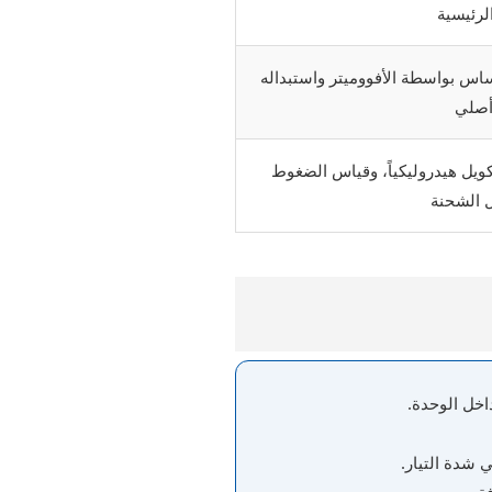
لرئيسية
اس بواسطة الأفووميتر واستبداله
أصلي
كويل هيدروليكياً، وقياس الضغوط
 الشحنة
اخل الوحدة.
 شدة التيار.