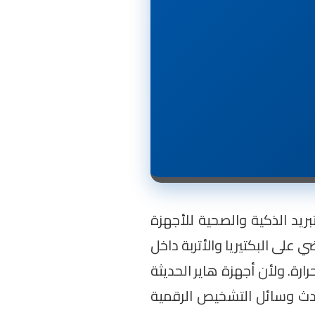
ريد الذكية والصحية للأجهزة
 رائدة ومبتكرة مثل خاصية التنظيف الذاتي الفوري ($Self-Clean$) التي تقضي على البكتيريا والأتربة داخل
رة. ولأن أجهزة هاير الحديثة
أحدث وسائل التشخيص الرقمية