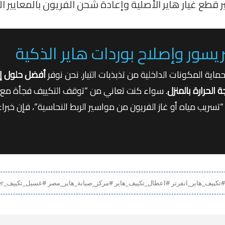
 قطع غيار هاير الأصلية وإعادة شحن الفريون بالمعايير ا
 وإصلاح بوردات هاير الذكية
اية المكونات الداخلية من تذبذبات التيار. نحن نوفر
أفضل حلول إصل
الحرارة بالمنزل
. سواء كنت تعاني من “توقف التكييف فجأة مع إي
تسريب مياه أو غاز الفريون من مواسير الربط النحاسية”، فإن خبراءن