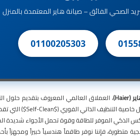
تبريد الصحي الفائق – صيانة هاير المعتمدة بالمنزل
01100205303
0155
Haie)
، العملاق العالمي المعروف بتقديم حلول التب
المنزلية. تتميز تكييفات هاير بتقنيات
اكس الذكي الموفر للطاقة وقوة تحمل الأجواء شديدة الحرا
 متطورة، فإننا نوفر طاقماً هندسياً خبيراً ومجهزاً ب