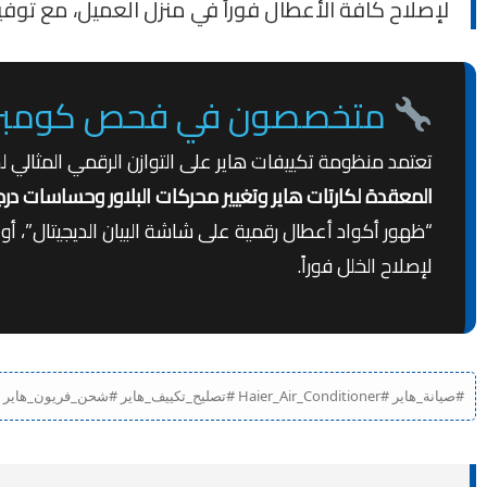
لإصلاح كافة الأعطال فوراً في منزل العميل، مع توفير
متخصصون في فحص كومبريسور
تعتمد منظومة تكييفات هاير على التوازن الرقمي المثالي لحم
المعقدة لكارتات هاير وتغيير محركات البلاور وحساسات درجة 
“ظهور أكواد أعطال رقمية على شاشة البيان الديجيتال”، أو “
لإصلاح الخلل فوراً.
#صيانة_هاير #Haier_Air_Conditioner #تصليح_تكييف_هاير #شحن_فريون_هاير #تكييف_هاير_انفرتر #اعطال_تكييف_هاير #مركز_صيانة_هاير_مصر #غسيل_تكييف_Haier