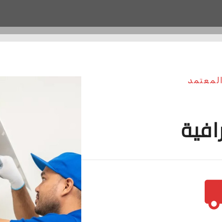
المعتمد
افية