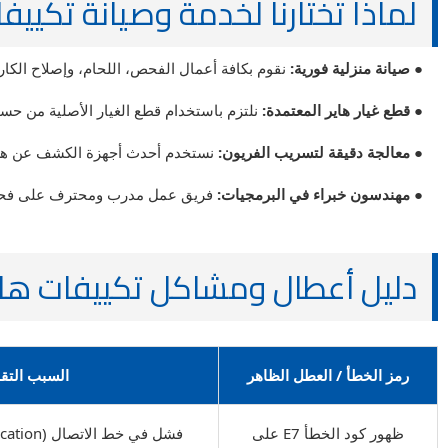
لماذا تختارنا لخدمة وصيانة تكييف
● صيانة منزلية فورية:
نقوم بكافة أعمال الفحص، اللحام، وإصلاح الكارت
● قطع غيار هاير المعتمدة:
نلتزم باستخدام قطع الغيار الأصلية من حس
● معالجة دقيقة لتسريب الفريون:
نستخدم أحدث أجهزة الكشف عن هروب غ
● مهندسون خبراء في البرمجيات:
فريق عمل مدرب ومحترف على فحص الأ
دليل أعطال ومشاكل تكييفات هاير (Haier) الشا
رمز الخطأ / العطل الظاهر
السبب التقن
ظهور كود الخطأ E7 على