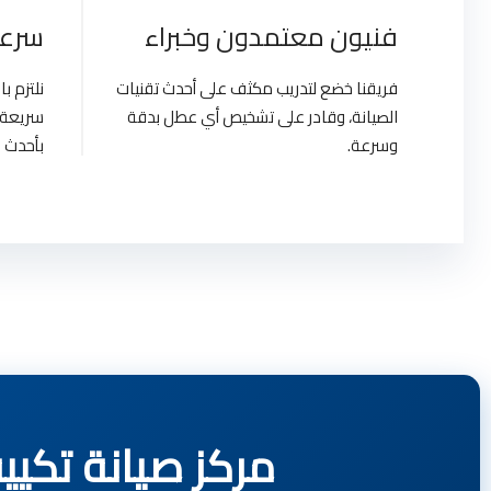
فنيون معتمدون وخبراء
سرعة
فريقنا خضع لتدريب مكثف على أحدث تقنيات
نلتزم 
الصيانة، وقادر على تشخيص أي عطل بدقة
سريعة 
وسرعة.
بأحدث ا
مركز صيانة تكييفات هاير | t