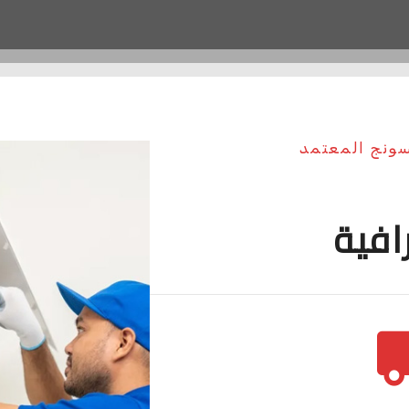
سونج المعتمد
افية