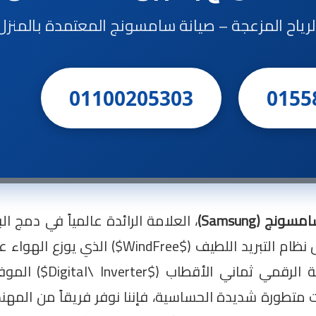
ن الرياح المزعجة – صيانة سامسونج المعتمدة بالمنزل
01100205303
0155
ج (Samsung)
، العلامة الرائدة عالمياً في دمج ال
المنزلي. تنفرد تكييفات سامسونج بتقنيات ثورية مثل نظام 
تيارات هوائية مباشرة، بالإضا
طورة شديدة الحساسية، فإننا نوفر فريقاً من المهند