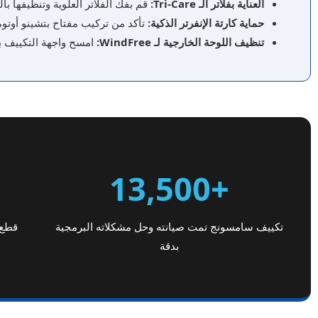
العناية بفلاتر الـ Tri-Care:
قم بفك الفلاتر العلوية وتنظيفها با
حماية كارتة الإنفرتر الذكية:
تأكد من تركيب مفتاح بتشينو أوتوم
تنظيف اللوحة الخارجية لـ WindFree:
امسح واجهة التكييف بق
+13,500
تكييف سامسونج تمت صيانته وحل مشكلاته البرمجية
قطع 
بدقة