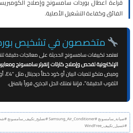
قراءة أعطال بوردات سامسونج وإصلاح الكومبريسور ب
الفائق وكفاءة التشغيل الأصلية.
متخصصون في تشخيص بوردات إنفرتر ومحر
تعتمد تكييفات سامسونج الحديثة على معالجات دقيقة لتنظي
الإلكترونية لفحص وإصلاح كارتات إنفرتر سامسونج ومعايرة
وميض 
الثقوب الدقيقة”، فإننا نمتلك الحل الجذري فوراً بالمنزل.
#صيانة_سامسونج #g_Air_Conditioner
#غسيل_تكييف_WindFree