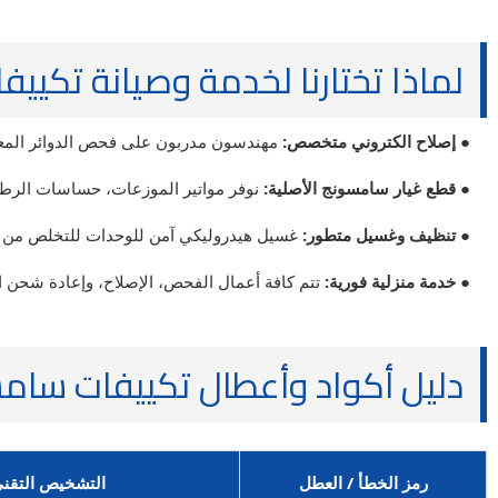
لماذا تختارنا لخدمة وصيانة تكي
● إصلاح الكتروني متخصص:
مهندسون مدربون على فحص الدوائر المعقد
● قطع غيار سامسونج الأصلية:
نوفر مواتير الموزعات، حساسات الرطوب
● تنظيف وغسيل متطور:
غسيل هيدروليكي آمن للوحدات للتخلص من الأتربة المتراكم
● خدمة منزلية فورية:
تتم كافة أعمال الفحص، الإصلاح، وإعادة شحن ال
دليل أكواد وأعطال تكييفات سامسونج (Samsung)
رمز الخطأ / العطل
التشخيص التقني