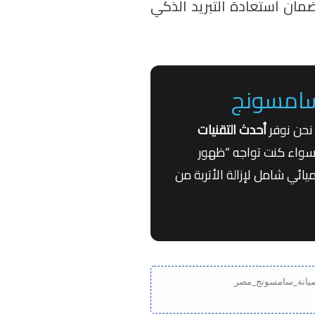
ضمان استعادة التبريد الذكي
 نحن نوفر
أحدث التقنيات
سواء كنت تواجه “ظهور
حاجة لتنظيف كيميائي شامل لإزالة الأتربة من
#مركز_صيانة_سامسونج_مصر