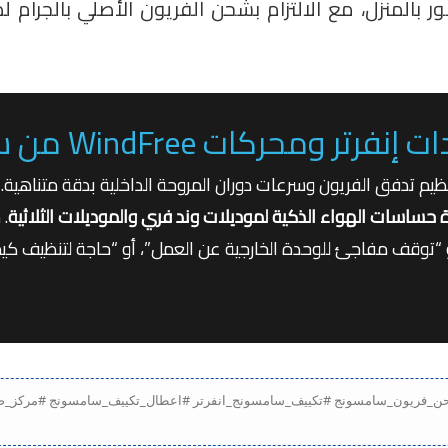
المنزل، مع الالتزام بشحن الفريون الأصلي بالجرام ل
كات WindFree من سامسونج
م تدفق الفريون وسرعات دوران المروحة الداخلية بدقة متناهية.
 حساسات الهواء الذكية لموديلات وند فري والموديلات الثلاثية
. 
متكرر للمبات البيان أو كود خطأ ديجيتال مثل E4″، أو “توقف مفاجئ للوحدة الخارجية عن العمل”، أو “
Samsun #تصليح_تكييف_سامسونج #شحن_فريون_سامسونج #تكييف_سامسونج_انفرتر #اعطال_تكييف_سامسونج 