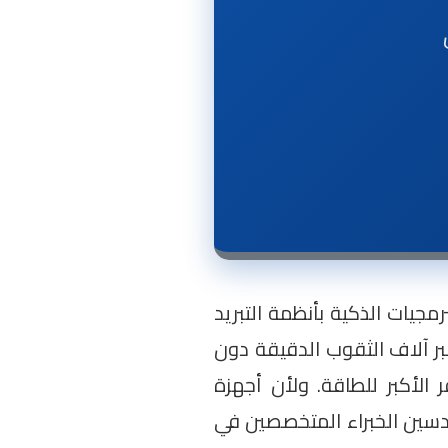
برمجيات الذكية بأنظمة التبريد
التبريد اللطيف ($WindFree$) الذي يوزع الهواء عبر آلاف الثقوب الدقيقة دون
فة إلى عاكس الطاقة الرقمي ثماني الأقطاب ($Digital\ Inverter$) الموفر الأكبر للطاقة. ولأن أجهزة
سين الخبراء المتخصصين في