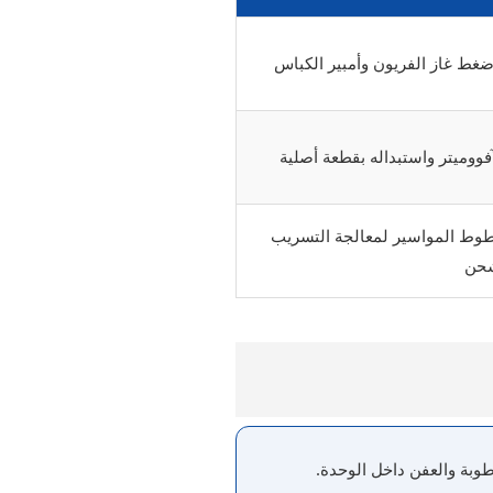
ط غاز الفريون وأمبير الكباس
فووميتر واستبداله بقطعة أصلية
خطوط المواسير لمعالجة التسريب
شحن
طوبة والعفن داخل الوحدة.