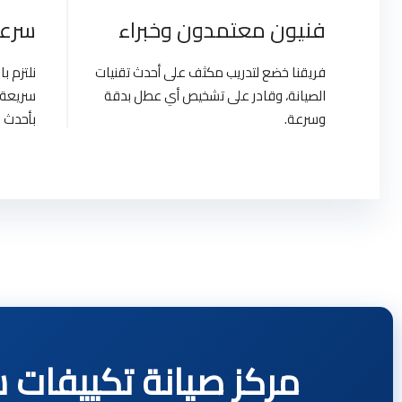
فنيون معتمدون وخبراء
سرعة
فريقنا خضع لتدريب مكثف على أحدث تقنيات
نلتزم 
الصيانة، وقادر على تشخيص أي عطل بدقة
سريعة 
وسرعة.
بأحدث ا
مركز صيانة تكييفات سامسونج | gypt