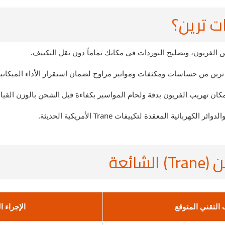
ات ترين؟
لفريون، وتصليح البوردات في مكانك تماماً دون نقل التكييف.
رين من حساسات ومكثفات ومواتير مراوح لضمان استقرار الأداء الميكاني
ان تهريب الفريون بدقة ولحام المواسير بكفاءة قبل الشحن بالوزن القي
ئية المعقدة لتكييفات Trane الأمريكية الحديثة.
ئعة
التقني المتوقع
الإجراء ا