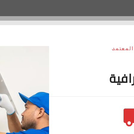
 المعتمد
افية