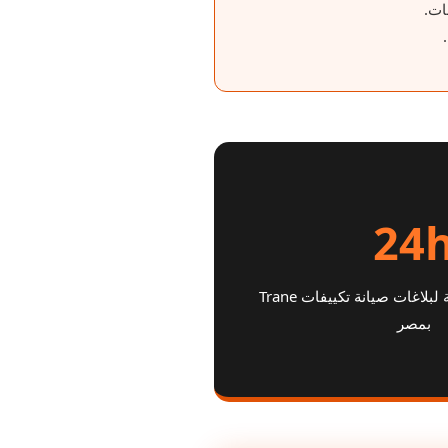
24
سرعة استجابة فائقة لبلاغات صيانة تكييفات Trane
بمصر