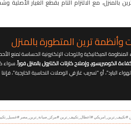
 بالمنزل، مع الالتزام التام بقطع الغيار الأصلية و
وأنظمة ترين المتطورة بالمنزل
المنظومة الميكانيكية واللوحات الإلكترونية الحساسة لمنع الأحما
. سواء ك
اء البارد”، أو “تسريب غاز في الوصلات النحاسية الخارجية”، فإننا 