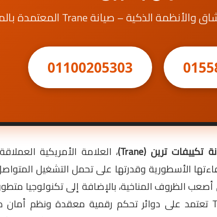
ظمة الذكية – صيانة Trane المعتمدة بالمنزل
01100205303
0155
ة تكييفات ترين (Trane)
، العلامة الأمريكية العملاقة 
فاءتها الأسطورية وقدرتها على تحمل التشغيل المتواصل.
عب الظروف المناخية، بالإضافة إلى تكنولوجيا متطور
وتدفق الهواء لمسافات بعيدة. ولأن أجهزة Trane تعتمد على دوائر تحكم رقمية معق