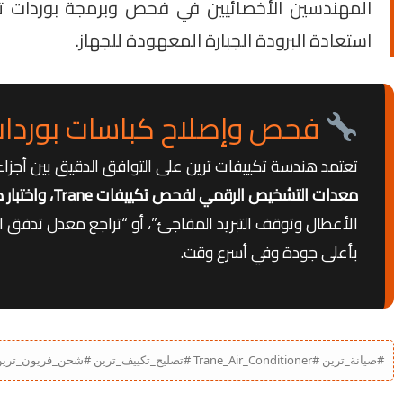
المهندسين الأخصائيين في فحص وبرمجة بوردات ترين
استعادة البرودة الجبارة المعهودة للجهاز.
فحص وإصلاح كباسات بوردات 
تعتمد هندسة تكييفات ترين على التوافق الدقيق بين أجزاء 
معدات التشخيص الرقمي لفحص تكييفات Trane، واختبار كفاءة الكومبريسور، وإصلاح كارتات الكنترول بالمنزل فوراً
الأعطال وتوقف التبريد المفاجئ”، أو “تراجع معدل تدفق الهو
بأعلى جودة وفي أسرع وقت.
#صيانة_ترين #Trane_Air_Conditioner #تصليح_تكييف_ترين #شحن_فريون_ترين #تكييف_ترين_امريكي #اعطال_تكييف_ترين #مركز_صيانة_ترين_مصر #غسيل_تكييف_Trane