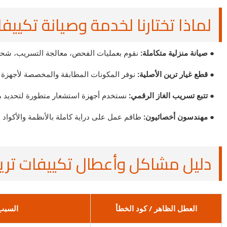
لماذا تختارنا لخدمة وصيانة تكييف
● صيانة منزلية متكاملة:
نقوم بعمليات الفحص، معالجة التسريب، شحن ا
● قطع غيار ترين الأصلية:
نوفر المكونات المطابقة والمخصصة لأجهزة ت
● تتبع تسريب الغاز الرقمي:
نستخدم أجهزة استشعار متطورة لتحديد مك
● مهندسون أخصائيون:
طاقم عمل على دراية كاملة بالأنظمة والأكواد والدوائر الكهربا
دليل مشاكل وأعطال تكييفات ترين (Trane) الشا
العطل الظاهر / كود الخطأ
السبب 