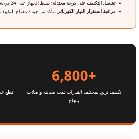
تشغيل التكييف على درجة معتدلة:
ضبط الجهاز على 24 درجة مئوية يمنحك التبريد المثالي ويمنع استهلاك الطاقة المفرط وإجهاد المكونات.
مراقبة استقرار التيار الكهربائي:
تأكد من جودة مفتاح التكييف ا
+6,800
تكييف ترين بمختلف القدرات تمت صيانته وإصلاحه
قطع غيا
بنجاح