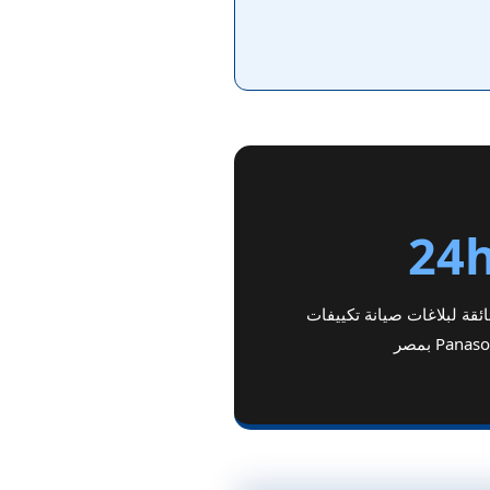
24
ئقة لبلاغات صيانة تكييفات
Panas بمصر