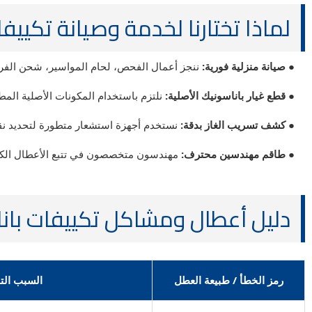
لماذا تختارنا لخدمة وصيانة تكييف
● صيانة منزلية فورية:
ننجز أعمال الفحص، لحام المواسير، شحن الفريو
● قطع غيار باناسونيك الأصلية:
نلتزم باستخدام المكونات الأصلية المطا
● كشف تسريب الغاز بدقة:
نستخدم أجهزة استشعار متطورة لتحديد نقا
● طاقم مهندسين محترف:
مهندسون متخصصون في تتبع الأعطال الكهربائ
دليل أعطال ومشاكل تكييفات باناسونيك (nasonic
رمز الخطأ / طبيعة العطل
السبب الت