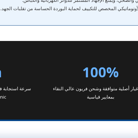
 والصحي، ويمنع الإجهاد المستمر للدوائر الكهربائية والكباس.
أوتوماتيكي المخصص للتكييف لحماية البوردة الحساسة من تقلبات الجهد.
h
100%
يار أصلية متوافقة وشحن فريون عالي النقاء
سرعة استجابة فا
بمعايير قياسية
onic