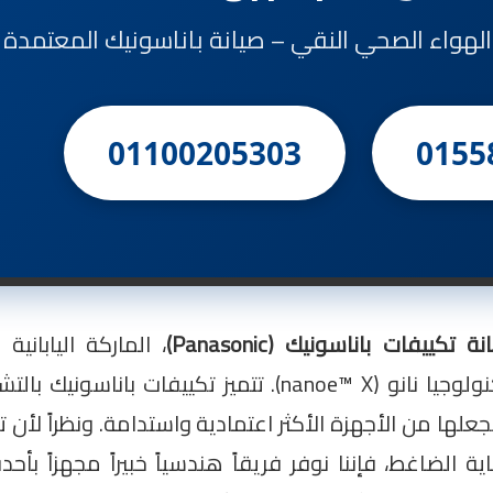
 والهواء الصحي النقي – صيانة باناسونيك المعتمدة 
01100205303
0155
ة تكييفات باناسونيك (Panasonic)
، الماركة الياباني
الاصطناعي وأنظمة تنقية الهواء المتطورة مثل تكنولوجيا نانو (anoe™ X
علها من الأجهزة الأكثر اعتمادية واستدامة. ونظراً لأن 
لضاغط، فإننا نوفر فريقاً هندسياً خبيراً مجهزاً بأ