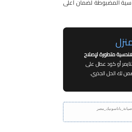
قياسية المضبوطة لضمان أعلى
 هندسية متطورة لإصلاح
تايمر أو كود عطل على
من لك الحل الجذري.
 #مركز_صيانة_باناسونيك_مصر