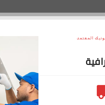
سونيك المعتمد
افية