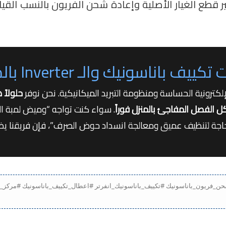
فير قطع الغيار الأصلية وإعادة شحن الفريون بالنسب ال
سونيك والـ Inverter بالمنزل
إلكترونية الحساسة ومنظومة التبريد الميكانيكية. نحن نوفر
حلولاً
 الفصل المفاجئ بالمنزل فوراً
. سواء كنت تواجه “وميض لمبة ال
لحاجة لتنظيف عميق ومعالجة انسداد حوض الصرف”، فإن فريقنا يض
Panasoni #تصليح_تكييف_باناسونيك #شحن_فريون_باناسونيك #تكييف_باناسونيك_انفرتر #اعطال_تكييف_باناسونيك