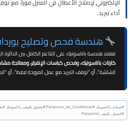
الإلكتروني لإصلاح الأعطال في المنزل فوراً، مع تو
أداء تبريد.
هندسة فحص وتصليح بوردات تكييف بانا
تعتمد هندسة باناسونيك على التناغم الكامل بين الدائرة ال
كارتات باناسونيك، وفحص كباسات الإنفرتر، ومعالجة مشاكل
الشاشة”، أو “توقف التبريد مع عمل المروحة فقط”، أو “ا
#صيانة_باناسونيك #c_Air_Conditioner
#غسيل_تكييف_Panasonic