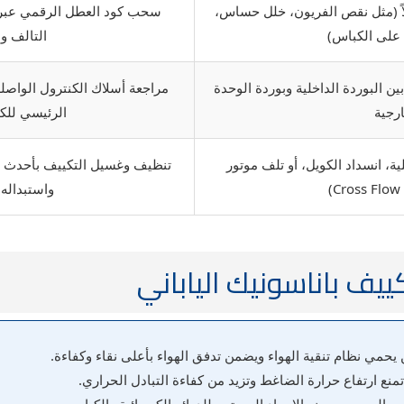
اً (مثل نقص الفريون، خلل حساس،
سحب كود العطل الرقمي عبر ا
 على الكباس)
التالف وص
ين البوردة الداخلية وبوردة الوحدة
مراجعة أسلاك الكنترول الواصلة
ارجية
الرئيسي للكار
لية، انسداد الكويل، أو تلف موتور
تنظيف وغسيل التكييف بأحدث ال
واستبداله 
ييف باناسونيك الياباني
يحمي نظام تنقية الهواء ويضمن تدفق الهواء بأعلى نقاء وكفاءة.
تمنع ارتفاع حرارة الضاغط وتزيد من كفاءة التبادل الحراري.