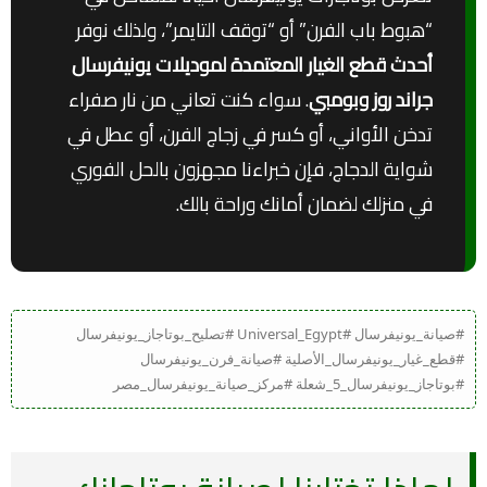
“هبوط باب الفرن” أو “توقف التايمر”، ولذلك نوفر
أحدث قطع الغيار المعتمدة لموديلات يونيفرسال
جراند روز وبومبي
. سواء كنت تعاني من نار صفراء
تدخن الأواني، أو كسر في زجاج الفرن، أو عطل في
شواية الدجاج، فإن خبراءنا مجهزون بالحل الفوري
في منزلك لضمان أمانك وراحة بالك.
#صيانة_يونيفرسال #Universal_Egypt #تصليح_بوتاجاز_يونيفرسال
#قطع_غيار_يونيفرسال_الأصلية #صيانة_فرن_يونيفرسال
#بوتاجاز_يونيفرسال_5_شعلة #مركز_صيانة_يونيفرسال_مصر