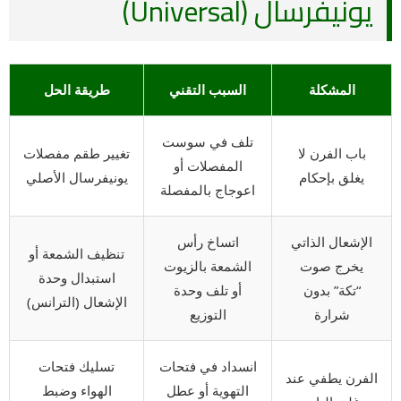
يونيفرسال (Universal)
المشكلة
السبب التقني
طريقة الحل
تلف في سوست
باب الفرن لا
تغيير طقم مفصلات
المفصلات أو
يغلق بإحكام
يونيفرسال الأصلي
اعوجاج بالمفصلة
الإشعال الذاتي
اتساخ رأس
تنظيف الشمعة أو
يخرج صوت
الشمعة بالزيوت
استبدال وحدة
“تكة” بدون
أو تلف وحدة
الإشعال (الترانس)
شرارة
التوزيع
انسداد في فتحات
تسليك فتحات
الفرن يطفي عند
التهوية أو عطل
الهواء وضبط