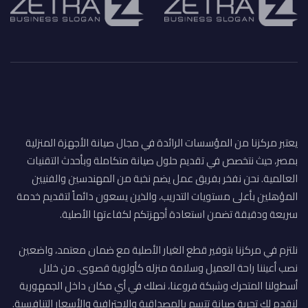
يعتبر مركزنا من المؤسسات الرائدة في مجال صيانة الأجهزة المنزلية
بمصر، حيث نتخصص في تقديم حلول صيانة متكاملة وبأحدث التقنيات
العالمية. نحن نفخر بفريق عمل يضم نخبة من المهندسين والفنيين
المؤهلين بأعلى مستويات التدريب، والذين يسعون دائماً لتقديم خدمة
سريعة ودقيقة تضمن استعادة أجهزتكم لكفاءتها الأصلية.
نلتزم في مركزنا بتوفير قطع الغيار الأصلية مع ضمان معتمد، واضعين
نصب أعيننا راحة العميل وسلامة منزله كأولوية قصوى. من خلال
أسطولنا المتحرك وشبكة فروعنا، نصلك في أي مكان داخل الجمهورية
لنقدم لك تجربة صيانة تتسم بالمصداقية والاحترافية والأسعار التنافسية.