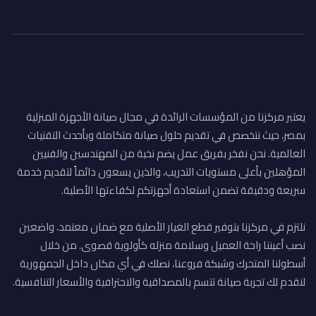
يعتبر مركزنا من المؤسسات الرائدة في مجال صيانة الأجهزة المنزلية
بمصر، حيث نتخصص في تقديم حلول صيانة متكاملة وبأحدث التقنيات
العالمية. نحن نفخر بفريق عمل يضم نخبة من المهندسين والفنيين
المؤهلين بأعلى مستويات التدريب، والذين يسعون دائماً لتقديم خدمة
سريعة ودقيقة تضمن استعادة أجهزتكم لكفاءتها الأصلية.
نلتزم في مركزنا بتوفير قطع الغيار الأصلية مع ضمان معتمد، واضعين
نصب أعيننا راحة العميل وسلامة منزله كأولوية قصوى. من خلال
أسطولنا المتحرك وشبكة فروعنا، نصلك في أي مكان داخل الجمهورية
لنقدم لك تجربة صيانة تتسم بالمصداقية والاحترافية والأسعار التنافسية.