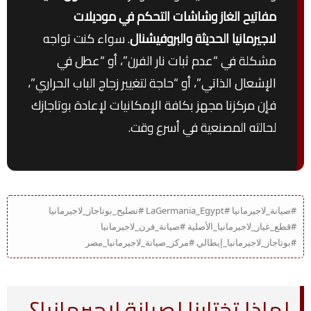
مفاتيح الغاز وشاشات التحكم في موديلات
لاجيرمانيا الحديثة والبروفيشنال
. سواء كنت تواجه
مشكلة في “عدم ثبات نار الفرن”، أو “عطل في
الإشعال الذاتي”، أو “حاجة لتغيير زجاج الباب الحراري”،
فإن مركزنا مجهز بكافة الإمكانيات لإعادة بوتاجازك
لحالته المصنعية في أسرع وقت.
#صيانة_لاجيرمانيا #LaGermania_Egypt #تصليح_بوتاجاز_لاجيرمانيا
#قطع_غيار_لاجيرمانيا_الأصلية #صيانة_فرن_لاجيرمانيا
#بوتاجاز_لاجيرمانيا_إيطالي #مركز_صيانة_لاجيرمانيا_مصر
لماذا تختارنا لصيانة لاجيرمانيا؟