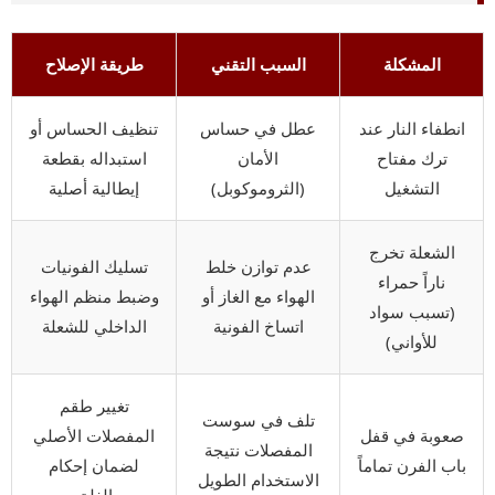
المشكلة
السبب التقني
طريقة الإصلاح
انطفاء النار عند
عطل في حساس
تنظيف الحساس أو
ترك مفتاح
الأمان
استبداله بقطعة
التشغيل
(الثروموكوبل)
إيطالية أصلية
الشعلة تخرج
عدم توازن خلط
تسليك الفونيات
ناراً حمراء
الهواء مع الغاز أو
وضبط منظم الهواء
(تسبب سواد
اتساخ الفونية
الداخلي للشعلة
للأواني)
تغيير طقم
تلف في سوست
صعوبة في قفل
المفصلات الأصلي
المفصلات نتيجة
باب الفرن تماماً
لضمان إحكام
الاستخدام الطويل
الغلق