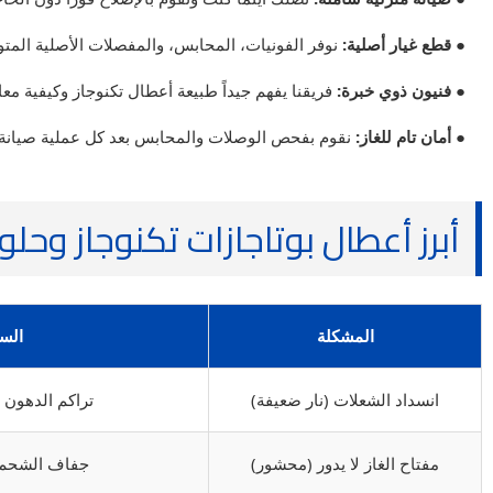
● قطع غيار أصلية:
نوفر الفونيات، المحابس، والمفصلات الأصلية المتوا
● فنيون ذوي خبرة:
فريقنا يفهم جيداً طبيعة أعطال تكنوجاز وكيفية معال
● أمان تام للغاز:
نقوم بفحص الوصلات والمحابس بعد كل عملية صيانة
أبرز أعطال بوتاجازات تكنوجاز وحلو
المشكلة
الس
انسداد الشعلات (نار ضعيفة)
تراكم الدهون 
مفتاح الغاز لا يدور (محشور)
جفاف الشحم د