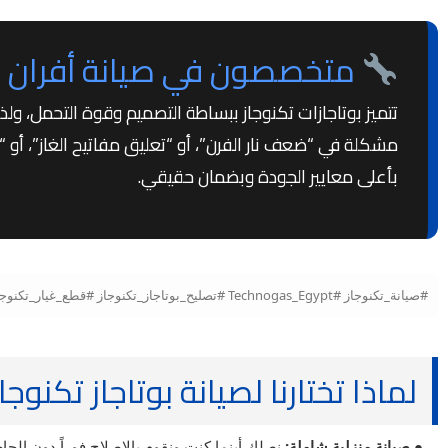
متخصصون في صيانة أفران و
تتميز بوتاجازات تكنوجاز ببساطة التصميم وقوة التحمل، ولذ
مشكلة في “ضعف نار الفرن”، أو “تعليق مفاتيح الغاز”، أو “
بأعلى معايير الجودة وبضمان حقيقي.
#صيانة_تكنوجاز #Technogas_Egypt #تصليح_بوتاجاز_تكنوجاز #قطع_غيار_تكنوجاز_الأصلية #صيانة_فرن_تكنوجاز #بوتاجاز_تكنوجاز_5_شعلة #مركز_صيانة_تكنوجاز_مصر
لماذا تختارنا لصيانة بوتاجاز تكنوجا
● صيانة منزلية شاملة:
نصلك أينما كنت ونقوم بالإصلاح فوراً دون الحاج