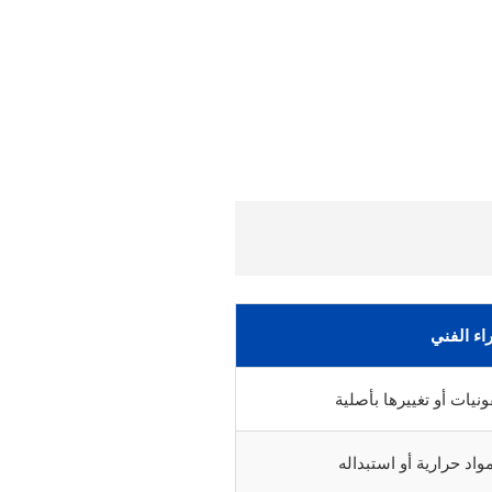
راء الفني
يات أو تغييرها بأصلية
د حرارية أو استبداله