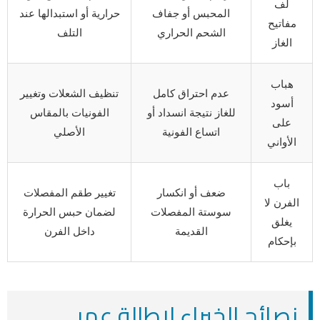
لف
المحبس أو جفاف
حرارية أو استبدالها عند
مفاتيح
الشحم الحراري
التلف
الغاز
هباب
عدم احتراق كامل
تنظيف الشعلات وتغيير
أسود
للغاز نتيجة انسداد أو
الفونيات بالمقاس
على
اتساع الفونية
الأصلي
الأواني
باب
ضعف أو انكسار
تغيير طقم المفصلات
الفرن لا
سوستة المفصلات
لضمان حبس الحرارة
يغلق
القديمة
داخل الفرن
بإحكام
نصائح الخبراء لإطالة عمر