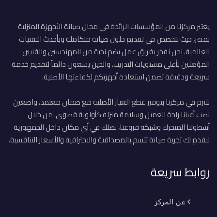
يعتبر مركزنا من المؤسسات الرائدة في مجال صيانة الأجهزة المنزلية
بمصر، حيث نتخصص في تقديم حلول صيانة متكاملة وبأحدث التقنيات
العالمية. نحن نفخر بفريق عمل يضم نخبة من المهندسين والفنيين
المؤهلين بأعلى مستويات التدريب، والذين يسعون دائماً لتقديم خدمة
سريعة ودقيقة تضمن استعادة أجهزتكم لكفاءتها الأصلية.
نلتزم في مركزنا بتوفير قطع الغيار الأصلية مع ضمان معتمد، واضعين
نصب أعيننا راحة العميل وسلامة منزله كأولوية قصوى. من خلال
أسطولنا المتحرك وشبكة فروعنا، نصلك في أي مكان داخل الجمهورية
لنقدم لك تجربة صيانة تتسم بالمصداقية والاحترافية والأسعار التنافسية.
روابط سريعة
عن المركز