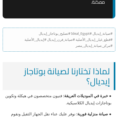
ممكنة.
#صيانة_إيديال #Ideal_Egypt #تصليح_بوتاجاز_إيديال
#قطع_غيار_إيديال_الأصلية #صيانة_فرن_إيديال #إيديال_الأصلية
#مركز_صيانة_إيديال_مصر
لماذا تختارنا لصيانة بوتاجاز
إيديال؟
● خبرة في الموديلات العريقة:
فنيون متخصصون في هيكلة وتكوين
بوتاجازات إيديال الكلاسيكية.
● صيانة منزلية فورية:
نوفر عليك عناء نقل الجهاز الثقيل ونقوم